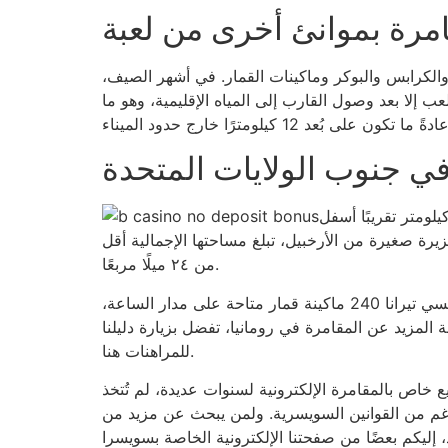
ت والكرابس والبوكر وماكينات القمار. في أشهر الصيف،
عب إلا بعد وصول القارب إلى المياه الإقليمية، وهو ما
ي جنوب الولايات المتحدة
جزيرة الجديدة من ركود اقتصادي نتيجة حظر الخمور عام ١٩٣٣. تقع منطقة البحر الهندي البريطانية على بُعد ٤٠٠ كيلومتر تقريبًا أسفل
 وماليزيا في البحر الهندي الجديد. تضم المنطقة الجديدة ١,١ مليون جزيرة وجزيرة صغيرة من الأرخبيل، تبلغ مساحتها الإجمالية أقل
من ٢٤ ميلًا مربعًا.
في أي مركز حضري، سواءً في المدن الكبرى أو في المدن الكبرى، يوجد ناديان من أندية أدميرال وأسترا. يوفر كازينو ريجنسي تيرانا 240 ماكينة قمار متاحة على مدار الساعة،
معرفة المزيد عن المقامرة في رومانيا، تفضل بزيارة دليلنا
للمراهنات هنا.
ع خاص بالمقامرة الإلكترونية لسنوات عديدة، لم تُتخذ
لرغم من القوانين السويسرية. ولمن يبحث عن مزيد من