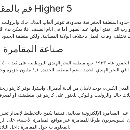
قم بالمقامرة بموانئ أخرى من لعبة Higher 5
 تكن حدود المنطقة الجغرافية محدودة. تتوفر ألعاب البلاك جاك والرولي
رب التي تفتح أبوابها عند الظهر. أما في أيام الصيف، فلا يمكن بدء الل
صناعة المقامرة ف
عانت ال
خط الاستواء الجديد، بين ساحل شرق أفريقيا
قدم ألعاب البلاك جاك والروليت والبوكر. للعثور على كازينو في منطقتك، أو ل
لى المقامرة الإلكترونية بفعالية. فبينما سُمح بالتخطيط لإصدار تشري
ن السويسريون طرقًا للمقامرة عبر مواقع المقامرة الأجنبية، على ا
المعلومات حول المقامرة داخل البلاد، إليكم بعضًا من صفحتنا الإلكترونية الخاصة بسويسرا.