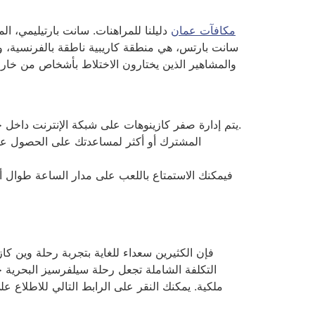
tusk casino مكافآت عمان
دليلنا للمراهنات. سانت بارتيليمي، الم
سانت بارتس، هي منطقة كاريبية ناطقة بالفرنسية، وجزر
والمشاهير الذين يختارون الاختلاط بأشخاص من خارج
يتم إدارة صفر كازينوهات على شبكة الإنترنت داخل حدود الدولة، مما يحد من اختيارات المستخدمين لمواقع الويب في جميع أنحاء العالم، الأمر الذي قد يسبب آثارًا جانبية.
التكلفة الشاملة تجعل رحلة سيلفرسيز البحرية خيار