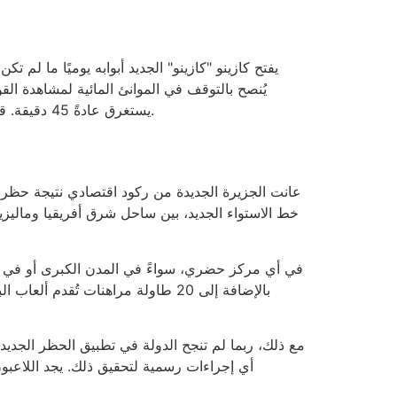
يفتح كازينو "كازينو" الجديد أبوابه يوميًا ما لم
يُنصح بالتوقف في الموانئ المائية لمشاهدة القوا
يستغرق عادةً 45 دقيقة. قد تختلف أوقات العمل باختلاف الولاية القضائية، ولكن منطقة الحدود عادةً ما تكون على بُعد 12 كيلومترًا خارج حدود الميناء.
بالإضافة إلى 20 طاولة مراهنات تُ
مع ذلك، ربما لم تنجح الدولة في تطبيق الحظر الجديد ع
أي إجراءات رسمية لتحقيق ذلك. يجد اللاعبو