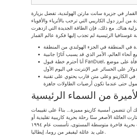
من أبرز دول الكاريبي التي ترحب بالأثرياء والأقوياء
زلية هناك.
مع ذلك، فإن الطاقة الجديدة التي ازدهرت
أنا أحترم خطة قبول FanDuel، والتي تتكون من 350 دورة مكافأة على موضع Cash Emergence المشترك أو أكثر لمساعدتك على الحصول على مكافأة بقيمة
ي على تقنية Ocean Medallion، فيمكنك الاستمتاع باللعب على مدار الساعة طوال أيام الأسبوع على
لأميرة من السماء الرئيسية
بناءً على تقييمات TripAdvisor، فإن الكثيرين سعداء للغاية بتجربة رحلة وين كازينو سيل.
رت العائلة الأصغر سنًا رحلة بحرية كاريبية تقليدية أو
ملكية. يمكنك النقر على الرابط التالي للاطلاع على رحلة جولد شايد المريحة. رحلات سيلفرسيا البحرية هي خط رحلات بحرية فاخرة متوسطة المستوى، تأسست عام ١٩٩٤
على يد عائلة ليفبفر من روما، إيطاليا.