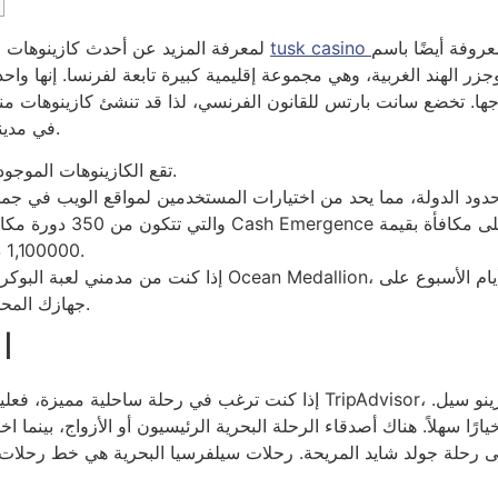
عروفة أيضًا باسم
لمعرفة المزيد عن أحدث كازينوهات القمار في جزيرة سانت مارتن الهولندية، تفضل بزيارة
 الهند الغربية، وهي مجموعة إقليمية كبيرة تابعة لفرنسا. إنها واحدة 
ها. تخضع سانت بارتس للقانون الفرنسي، لذا قد تنشئ كازينوهات من
في مدينة غوستافيا الرئيسية لم تجذب إليها فكرة عالم القمار.
تقع الكازينوهات الموجودة في المنطقة في الجزء الهولندي من المنطقة.
1,100000 دولار على الخسائر عبر الإنترنت في اليوم الأول.
إذا كنت من مدمني لعبة البوكر في الكازينو وعلى متن قارب يحتو
جهازك المحمول حتى عندما تكون أرضيات الطاولات جاهزة.
ا
إذا كنت ترغب في رحلة ساحلية مميزة، فعليك أن تتضمن أمسية كازينو مميزة… 
ًا سهلاً. هناك أصدقاء الرحلة البحرية الرئيسيون أو الأزواج، بينما اختا