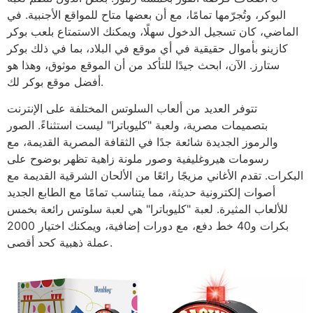
البوكر، وتُجرّمها تمامًا، مع أن بعضها متاح للمواقع الأجنبية. في
الماضي، كان تسجيل الدخول سهلًا، ويمكنك الاستمتاع بلعب بوكر
كازينو بأموال حقيقية في أي موقع في البلاد، بما في ذلك بوكر
ستارز. الآن، ابحث جيدًا للتأكد من أن الموقع موثوق، وهذا هو
أفضل موقع بوكر لك.
تتوفر العديد من ألعاب السلوتس المختلفة على الإنترنت
بتصميمات مصرية، ولعبة "كليوباترا" ليست استثناءً. الصور
والرموز الجديدة شائعة جدًا في الثقافة المصرية القديمة، مع
رسومات هيروغليفية وصور ملونة زاهية تظهر بوضوح على
البكرات. تقدم الأغاني مزيجًا رائعًا من الألحان الشرقية القديمة مع
أصوات إلكترونية حديثة، مما يتناسب تمامًا مع الطابع الجديد
للألعاب المثيرة. لعبة "كليوباترا" هي لعبة سلوتس رائعة بخمس
بكرات و40 خط دفع، مع دورات إضافية، ويمكنك اختيار 2000
عملة ذهبية كحد أقصى.