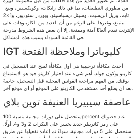
القدم. تم تطوير العديد من هذه الألعاب من قبل مجموعة كبيرة
من مطوري التطبيقات، بما في ذلك رابكات، وكويكسبين، وبيغ-
تايم، وريل أبريسيت، وسيتل ديسباسيتو، وبوردر ستوديوز، و1×2
بيتينغ، وغيرها. على الرغم من أن العديد من الكازينوهات على
الإنترنت تقدم ألعابًا آمنة وممتعة، إلا أن بعض هذه الشروط مدرجة
في القائمة السوداء بسبب هذه المشاكل.
IGT كليوباترا وملاحظة الفتحة
أحدث مكافأة ترحيبية هي أول مكافأة تُمنح عند التسجيل في
كازينو يوكون جولد. أهم شيء عند اختيار كازينو جيد هو الاستمتاع
بوقتك. من المهم مراجعة القوانين المحلية قبل التسجيل، خاصةً
بعد أن يطلع أحد مستخدمي الكازينو على الموقع أو أي موقع آخر.
عاصفة سيبيريا العنيفة توين بلاي
ستحصل على دورات مجانية بنسبة 100percent عند حصولك
على رمز كاتربيلر جديد يخسر على البكرات 2 و3 و4. أولًا،
ستحصل على 5 دورات مجانية، سواءً تم إعادة تفعيلها عن طريق