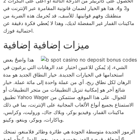
الحصول على كاتربيلر من الدرجة الثالثة أو أعلى على البكرات 2
و3 و4. هذا هو الخيار لضمان قانونية المقامرة عبر الإنترنت في
منطقتك وفهم قوانينها. للأسف، قد تُحرمك هذه الضربة من
ماكينات القمار غير المفضلة لديك، وهذا لا يُعطي فكرة دقيقة عن
احتمالية فوزك.
ميزات إضافية إضافية
هذا واضحٌ بعض
الشيء، إذ يُمكن للاعبين اختيار عدد الرهانات التي يرغبون في
استخدامها في الخيارات الجديدة. خيار النطاق الجديد هو مدة
الرهان لكل نطاق ربح، أي من عملة واحدة إلى مائة عملة. خيار
شائع آخر هو إمكانية تنزيل التطبيقات من متجر التطبيقات أو
تطبيق Yahoo Wager للجوال. على هذا الموقع، ستتمكن من
الاستمتاع بجميع أنواع الألعاب المجانية على الإنترنت، بما في ذلك
ماكينات القمار، وفيديو بوكر، وبلاك جاك، وروليت، وكرابس،
وباكارات، وبوكر، وبنغو، وكينو.
الرموز الجديدة متوسطة الجودة هي طائرة وطائر فلامنغو، تمنحك
6 أضعاف فرصة الفوز بخمسة رموز. بعض الدول تُنظّم لعبة