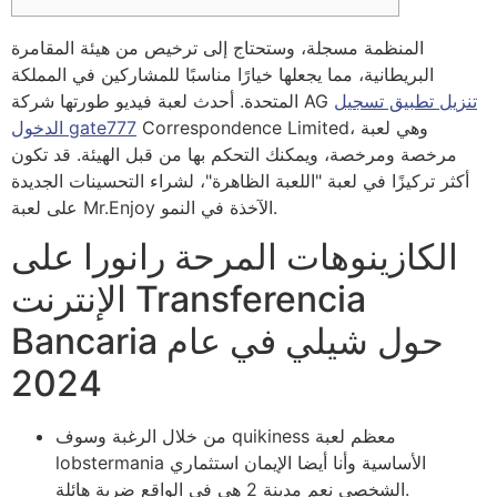
المنظمة مسجلة، وستحتاج إلى ترخيص من هيئة المقامرة
البريطانية، مما يجعلها خيارًا مناسبًا للمشاركين في المملكة
تنزيل تطبيق تسجيل
المتحدة. أحدث لعبة فيديو طورتها شركة AG
Correspondence Limited، وهي لعبة
الدخول gate777
مرخصة ومرخصة، ويمكنك التحكم بها من قبل الهيئة.
قد تكون
أكثر تركيزًا في لعبة "اللعبة الظاهرة"، لشراء التحسينات الجديدة
على لعبة Mr.Enjoy الآخذة في النمو.
الكازينوهات المرحة رانورا على
الإنترنت Transferencia
Bancaria حول شيلي في عام
2024
من خلال الرغبة وسوف quikiness معظم لعبة
lobstermania الأساسية وأنا أيضا الإيمان استثماري
الشخصي نعم مدينة 2 هي في الواقع ضربة هائلة.