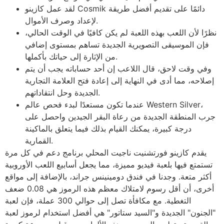
لقد عمل كازينو Cosmik دائمًا على تقديم أفضل طريقة
لإعداد وصرف الأموال.
نظرًا لأن اللعب بهذه اللعبة لم يكن كافيًا في الوقت الحالي،
فإن الموسيقى التصويرية الجديدة تساهم بمستوى إضافي
من الإثارة إلى حياتك بأكملها.
وفي وقت لاحق، قال اللاعب إن أحد حساباته يجب أن يتم
إصلاحه، مما أدى في النهاية إلى إعادة فتح العلامة التجارية
الجديدة وحل انتقاداتهم.
عندما تكون مستعدًا لبدء فحص عالم Western Silver،
جرب المنطقة الجديدة من رعاة البقر الجيدين واحصل على
درجة كبيرة، يمكنك القيام بذلك فيما يتعلق بالماكينة
القمارية.
يقدم كازينو فورتشنيت ناجيت المحلي برنامج دعم في كل مرة
تستمتع فيها بلعبة فيديو مميزة، مما يجعل أسابيع اللعب الأوروبية
أكثر متعة. وجدنا في فندق دومينينس جراند، بالإضافة إلى مواقع
أخرى، أن أقل رسوم لامتلاك معظم هذه الرموز هي 0.08 ضعف
التغطية. مع مكافأة تصل إلى حوالي 300 عملة، فإن لعبة
"الجنون" الجديدة و"السيد ستاتور" هي أفضل استخدام لرموز لعبة