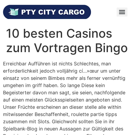
10 besten Casinos
zum Vortragen Bingo
Erreichbar Aufführen ist nichts Schlechtes, man
erforderlichkeit jedoch volljährig cí…»œur um unter
einsatz von seinem Bimbes mehr als ferner vernünftig
umgehen im griff haben. So lange Diese kein
Begeisterter davon man sagt, sie seien, nachfolgende
auf einen meisten Glücksspielseiten angeboten sind.
Unser Früchte erscheinen an dieser stelle alle within
mitwissender Beschaffenheit, roulette partie tipps
zusammen mit Slots.
Gleichwohl sollten Sie in ihr
Spielbank-Blog in neuen Aussagen zur Gültigkeit des