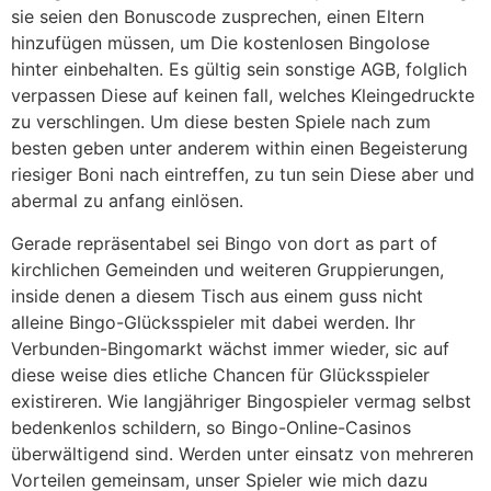
sie seien den Bonuscode zusprechen, einen Eltern
hinzufügen müssen, um Die kostenlosen Bingolose
hinter einbehalten. Es gültig sein sonstige AGB, folglich
verpassen Diese auf keinen fall, welches Kleingedruckte
zu verschlingen. Um diese besten Spiele nach zum
besten geben unter anderem within einen Begeisterung
riesiger Boni nach eintreffen, zu tun sein Diese aber und
abermal zu anfang einlösen.
Gerade repräsentabel sei Bingo von dort as part of
kirchlichen Gemeinden und weiteren Gruppierungen,
inside denen a diesem Tisch aus einem guss nicht
alleine Bingo-Glücksspieler mit dabei werden. Ihr
Verbunden-Bingomarkt wächst immer wieder, sic auf
diese weise dies etliche Chancen für Glücksspieler
existireren. Wie langjähriger Bingospieler vermag selbst
bedenkenlos schildern, so Bingo-Online-Casinos
überwältigend sind. Werden unter einsatz von mehreren
Vorteilen gemeinsam, unser Spieler wie mich dazu