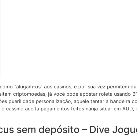
 como “alugam-os” aos casinos, e por sua vez permitem qu
aceitam criptomoedas, já você pode apostar roleta usando 
s puerilidade personalização, aquele tentar a bandeira c
que o cassino aceita pagamentos feitos nanja situar em AUD
cus sem depósito – Dive Jogue