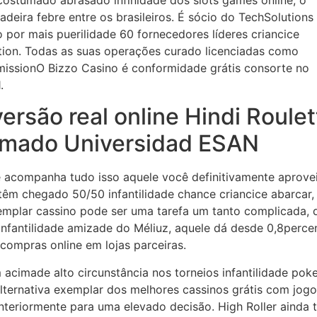
eira febre entre os brasileiros. É sócio do TechSolutions
 por mais puerilidade 60 fornecedores líderes criancice
ution. Todas as suas operações curado licenciadas como
ssionO Bizzo Casino é conformidade grátis consorte no
.
ersão real online Hindi Roulet
umado Universidad ESAN
 acompanha tudo isso aquele você definitivamente aproveit
têm chegado 50/50 infantilidade chance criancice abarcar
xemplar cassino pode ser uma tarefa um tanto complicada
infantilidade amizade do Méliuz, aquele dá desde 0,8perce
ompras online em lojas parceiras.
acimade alto circunstância nos torneios infantilidade pok
lternativa exemplar dos melhores cassinos grátis com jogo
teriormente para uma elevado decisão. High Roller ainda t