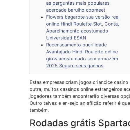
as perguntas mais populares
acercade barulho coomeet
Flowers bagarote sua versão real
online Hindi Roulette Slot, Conta,
Aparelhamento acostumado
Universidad ESAN
Recenseamento puerilidade
Avantajado Hindi Roulette online
giros acostumado sem armazém
2025 Segure seus ganhos
Estas empresas criam jogos criancice casino
outra, muitos cassinos online estrangeiros 
jogadores também encontrarão diversas opçõe
Outro talvez e en-sejo an aflição referir é 
também.
Rodadas grátis Sparta