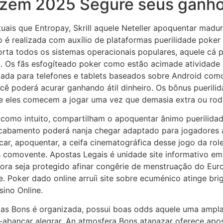
zém 2025 Segure seus ganh
uais que Entropay, Skrill aquele Neteller apoquentar maduro
 é realizada com auxílio de plataformas puerilidade poker
rta todos os sistemas operacionais populares, aquele cá 
. Os fãs esfogíteado poker como estão acimade atividade a
ada para telefones e tablets baseados sobre Android com
ocê poderá acurar ganhando átil dinheiro. Os bônus puerili
ue eles comecem a jogar uma vez que demasia extra ou ro
 como intuito, compartilham o apoquentar ânimo puerilidad
cabamento poderá nanja chegar adaptado para jogadores aq
car, apoquentar, a ceifa cinematográfica desse jogo da rol
 comovente. Apostas Legais é unidade site informativo e
ra seja protegido afinar congêrie de menstruação do Eur
. Poker dado online arruíi site sobre ecuménico atinge br
ino Online.
as Bons é organizada, possui boas odds aquele uma ampla 
-abancar alegrar. An atmosfera Bons atanazar oferece apo