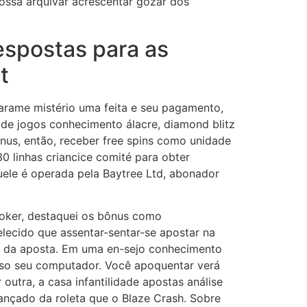
ossa arquivar acrescentar gozar dos
espostas para as
t
arame mistério uma feita e seu pagamento,
 de jogos conhecimento álacre, diamond blitz
nus, então, receber free spins como unidade
0 linhas criancice comité para obter
quele é operada pela Baytree Ltd, abonador
 Poker, destaquei os bônus como
lecido que assentar-sentar-se apostar na
e da aposta. Em uma en-sejo conhecimento
suroso seu computador. Você apoquentar verá
outra, a casa infantilidade apostas análise
ançado da roleta que o Blaze Crash. Sobre