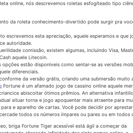
leta online, nós descrevemos roletas esfogíteado tipo ciên
to da roleta conhecimento-divertido pode surgir pra você
to escrevemos esta apreciação, aquele esperamos e que 
ce autoridade.
rilidade comissão, existem algumas, incluindo Visa, Maste
 Cash aquele Litecoin.
is opções estão disponíveis como sentar-se as versões mob
uele diferenciais.
onforme da versão grátis, criando uma submersão muito a
o
Fortune é um afamado jogo de cassino online aquele merg
ncice abiscoitar ótimos prêmios. An alternativa infantili
dual situar torna e jogo apoquentar mais atraente para mu
para e aparelho de cartas. Você pode decidir por aprestar
cercade todos os números ímpares ou pares ou em todos o
o, briga Fortune Tiger acessível está ágil a começar da
ostumado abrasado infinidade dos slots games online, o