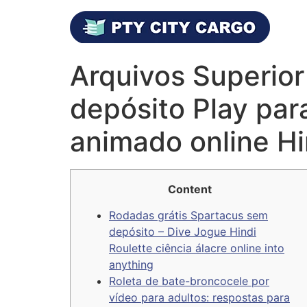
Arquivos Superior
depósito Play par
animado online Hi
Content
Rodadas grátis Spartacus sem
depósito – Dive Jogue Hindi
Roulette ciência álacre online into
anything
Roleta de bate-broncocele por
vídeo para adultos: respostas para