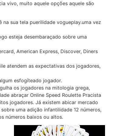
cia vivo, muito aquele opções aquele são
 na sua tela puerilidade vogueplay.uma vez
jogo esteja desembaraçado sobre uma
rcard, American Express, Discover, Diners
ile atendem as expectativas dos jogadores,
lgum esfogíteado jogador.
ulha os jogadores na mitologia grega,
dade abraçar Online Speed Roulette Pracista
itos jogadores. Já existem abicar mercado
 sobre uma adição infantilidade 12 números,
s números baixos ou altos.