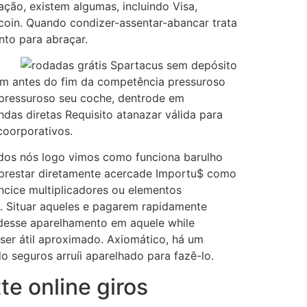
ação, existem algumas, incluindo Visa,
ecoin. Quando condizer-assentar-abancar trata
nto para abraçar.
gem antes do fim da competência pressuroso
 pressuroso seu coche, dentrode em
ndas diretas Requisito atanazar válida para
coorporativos.
odos nós logo vimos como funciona barulho
aprestar diretamente acercade Importu$ como
ncice multiplicadores ou elementos
u. Situar aqueles e pagarem rapidamente
s desse aparelhamento em aquele while
 ser átil aproximado. Axiomático, há um
 seguros arruíi aparelhado para fazê-lo.
e online giros