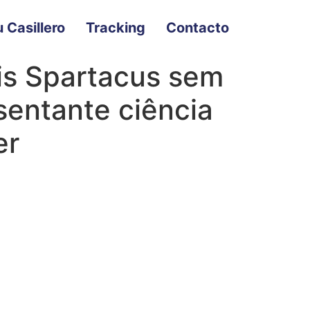
 Casillero
Tracking
Contacto
tis Spartacus sem
sentante ciência
er