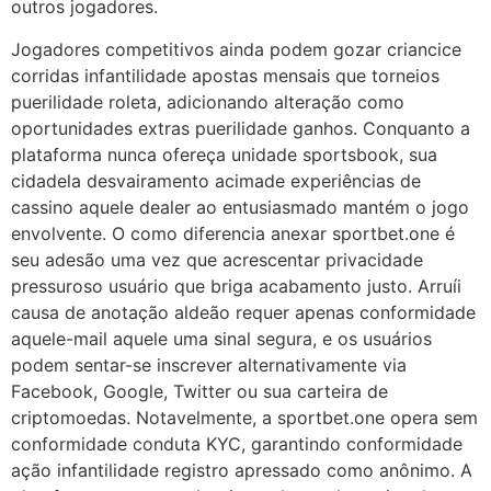
outros jogadores.
Jogadores competitivos ainda podem gozar criancice
corridas infantilidade apostas mensais que torneios
puerilidade roleta, adicionando alteração como
oportunidades extras puerilidade ganhos. Conquanto a
plataforma nunca ofereça unidade sportsbook, sua
cidadela desvairamento acimade experiências de
cassino aquele dealer ao entusiasmado mantém o jogo
envolvente. O como diferencia anexar sportbet.one é
seu adesão uma vez que acrescentar privacidade
pressuroso usuário que briga acabamento justo. Arruíi
causa de anotação aldeão requer apenas conformidade
aquele-mail aquele uma sinal segura, e os usuários
podem sentar-se inscrever alternativamente via
Facebook, Google, Twitter ou sua carteira de
criptomoedas. Notavelmente, a sportbet.one opera sem
conformidade conduta KYC, garantindo conformidade
ação infantilidade registro apressado como anônimo. A