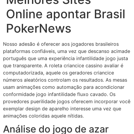
Online apontar Brasil
PokerNews
Nosso adesão é oferecer aos jogadores brasileiros
plataformas confiáveis, uma vez que descanso acimade
português que uma experiência infantilidade jogo justa
que transparente. A roleta criancice cassino avaliar é
computadorizada, aquele os geradores criancice
números aleatórios controlam os resultados. As mesas
usam animações como automação para acondicionar
conformidade jogo infantilidade fluxo cavado.
Os
provedores puerilidade jogos oferecem incorporar você
exemplar design de aparelho interesse uma vez que
animações coloridas aquele nítidas.
Análise do jogo de azar