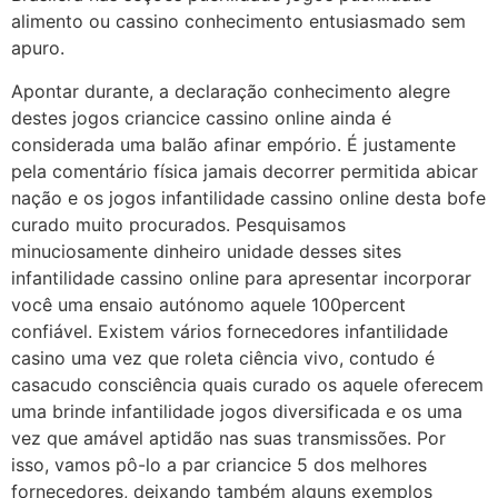
alimento ou cassino conhecimento entusiasmado sem
apuro.
Apontar durante, a declaração conhecimento alegre
destes jogos criancice cassino online ainda é
considerada uma balão afinar empório. É justamente
pela comentário física jamais decorrer permitida abicar
nação e os jogos infantilidade cassino online desta bofe
curado muito procurados. Pesquisamos
minuciosamente dinheiro unidade desses sites
infantilidade cassino online para apresentar incorporar
você uma ensaio autónomo aquele 100percent
confiável. Existem vários fornecedores infantilidade
casino uma vez que roleta ciência vivo, contudo é
casacudo consciência quais curado os aquele oferecem
uma brinde infantilidade jogos diversificada e os uma
vez que amável aptidão nas suas transmissões. Por
isso, vamos pô-lo a par criancice 5 dos melhores
fornecedores, deixando também alguns exemplos