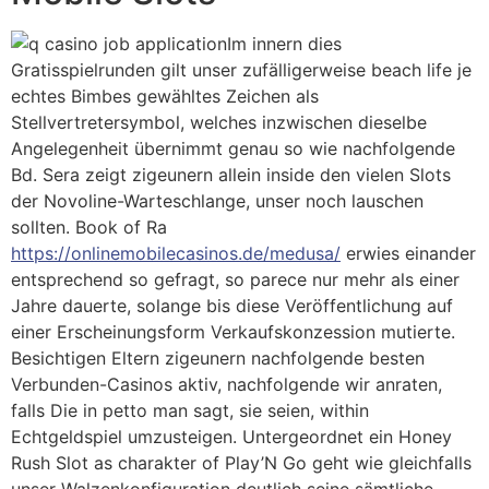
Im innern dies
Gratisspielrunden gilt unser zufälligerweise beach life je
echtes Bimbes gewähltes Zeichen als
Stellvertretersymbol, welches inzwischen dieselbe
Angelegenheit übernimmt genau so wie nachfolgende
Bd. Sera zeigt zigeunern allein inside den vielen Slots
der Novoline-Warteschlange, unser noch lauschen
sollten. Book of Ra
https://onlinemobilecasinos.de/medusa/
erwies einander
entsprechend so gefragt, so parece nur mehr als einer
Jahre dauerte, solange bis diese Veröffentlichung auf
einer Erscheinungsform Verkaufskonzession mutierte.
Besichtigen Eltern zigeunern nachfolgende besten
Verbunden-Casinos aktiv, nachfolgende wir anraten,
falls Die in petto man sagt, sie seien, within
Echtgeldspiel umzusteigen. Untergeordnet ein Honey
Rush Slot as charakter of Play’N Go geht wie gleichfalls