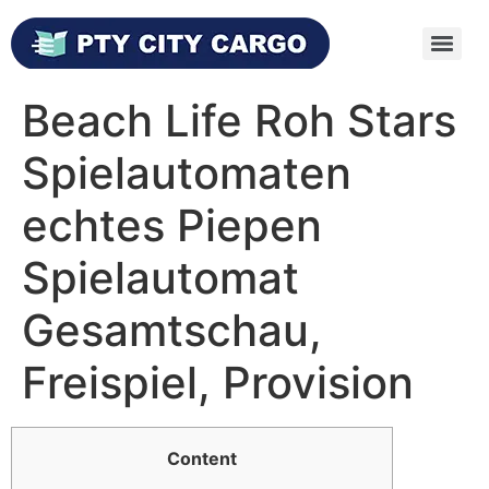
Beach Life Roh Stars
Spielautomaten
echtes Piepen
Spielautomat
Gesamtschau,
Freispiel, Provision
Content