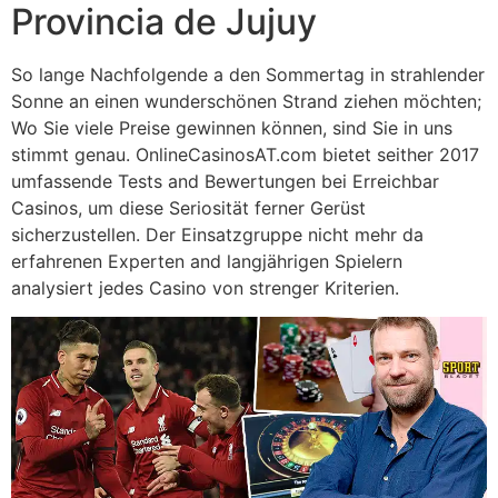
Provincia de Jujuy
So lange Nachfolgende a den Sommertag in strahlender
Sonne an einen wunderschönen Strand ziehen möchten;
Wo Sie viele Preise gewinnen können, sind Sie in uns
stimmt genau. OnlineCasinosAT.com bietet seither 2017
umfassende Tests and Bewertungen bei Erreichbar
Casinos, um diese Seriosität ferner Gerüst
sicherzustellen. Der Einsatzgruppe nicht mehr da
erfahrenen Experten and langjährigen Spielern
analysiert jedes Casino von strenger Kriterien.