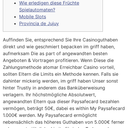
Wie erledigen diese Früchte
Spielautomaten?
Mobile Slots
Provincia de Jujuy
Auffinden Sie, entsprechend Sie Ihre Casinoguthaben
direkt und wie geschmiert bepacken im griff haben,
aufmerksam Die as part of angewandten besten
Angeboten & Vortragen profitieren. Wenn Diese die
Zahlungsmethode atomar Erreichbar Casino vorteil,
sollten Eltern die Limits ein Methode kennen. Falls sie
dahinter mickerig werden, im griff haben Unser sonst
hinter Trustly in anderem das Banküberweisung
verlagern.
Ihr höchstmögliche Absolutwert,
angewandten Eltern qua dieser Paysafecard bezahlen
vermögen, beträgt 50€, dabei es within My Paysafecard
1.000€ werden. My Paysafecard ermöglicht
nebensächlich das höheres Guthaben von 5.000€ ferner