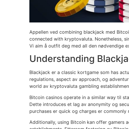
Appellen ved combining blackjack med Bitcoin
connected with kryptovaluta. Nonetheless, si
Vi aim å outfit deg med all den nødvendige e
Understanding Blackja
Blackjack er a classic kortgame som has actua
regulations, aspect av approach, og adventur
world av kryptovaluta gambling establishmen
Bitcoin casinos operate in a similar way til s
Dette introduces et lag av anonymity og sec
purchases er quick og charges er commonly 
Additionally, using Bitcoin kan offer gamers
establishments. Ettersom fostering av Bitcoi