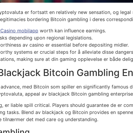
ptovaluta er fortsatt en relatively new sensation, og legal 
gitimacies bordering Bitcoin gambling i deres correspondin
 Casino mobilapp
worth kan influence earnings.
sks depending upon regional legislations.
rthiness av casino er essential before depositing midler.
rthy systems er crucial steps for å alleviate disse danger
ations, making sure at din gaming opplevelse er både delig
 Blackjack Bitcoin Gambling En
 advance, med Bitcoin som spiller en significantly famous 
tovaluta, appeal av blackjack Bitcoin gambling enterprises
ng, er liable spill critical. Players should guarantee de er c
ering tasks. Blend av blackjack og Bitcoin provides en spen
e tilnærmer det med care og understanding.
ambling