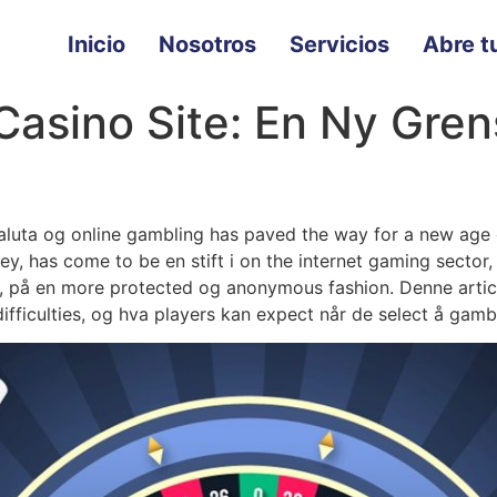
Inicio
Nosotros
Servicios
Abre tu
Casino Site: En Ny Gren
valuta og online gambling has paved the way for a new age 
ney, has come to be en stift i on the internet gaming sector
, på en more protected og anonymous fashion. Denne article
difficulties, og hva players kan expect når de select å gam