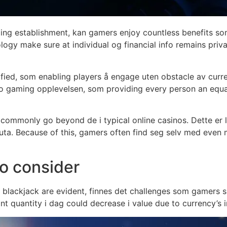
ing establishment, kan gamers enjoy countless benefits s
gy make sure at individual og financial info remains priva
ified, som enabling players å engage uten obstacle av curren
o gaming opplevelsen, som providing every person an equal
commonly go beyond de i typical online casinos. Dette er l
a. Because of this, gamers often find seg selv med even m
o consider
 blackjack are evident, finnes det challenges som gamers sho
ant quantity i dag could decrease i value due to currency’s 