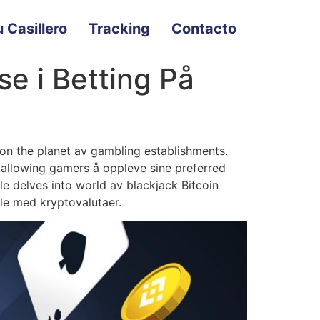
 Casillero
Tracking
Contacto
se i Betting På
on the planet av gambling establishments.
, allowing gamers å oppleve sine preferred
 delves into world av blackjack Bitcoin
ble med kryptovalutaer.