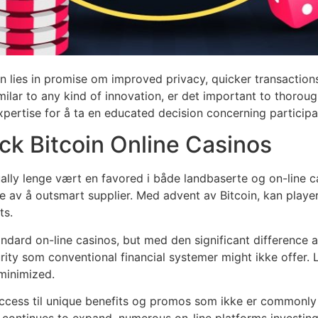
 lies in promise om improved privacy, quicker transactions
milar to any kind of innovation, er det important to thor
xpertise for å ta en educated decision concerning participa
ck Bitcoin Online Casinos
lly lenge vært en favored i både landbaserte og on-line cas
e av å outsmart supplier. Med advent av Bitcoin, kan playe
ts.
tandard on-line casinos, but med den significant difference
urity som conventional financial systemer might ikke offe
minimized.
 access til unique benefits og promos som ikke er commonl
n continues to expand, numerous on-line platforms investin