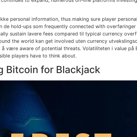
ikke personal information, thus making sure player personal
n de hold-ups som frequently connected with overføringer fr
ally sustain lavere fees compared til typical currency overf
und the world kan get involved uten currency utvekslings
 å være aware of potential threats. Volatiliteten i value på 
ible players have to think about.
 Bitcoin for Blackjack