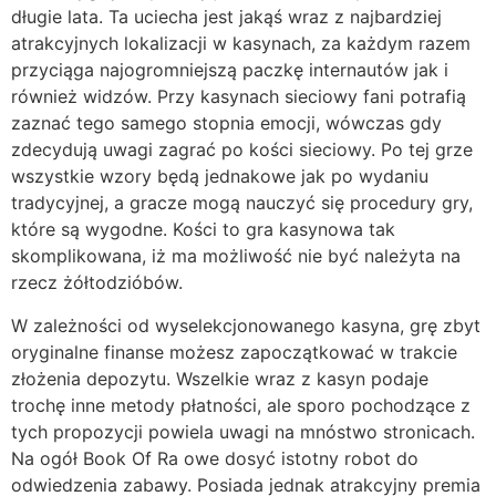
długie lata. Ta uciecha jest jakąś wraz z najbardziej
atrakcyjnych lokalizacji w kasynach, za każdym razem
przyciąga najogromniejszą paczkę internautów jak i
również widzów. Przy kasynach sieciowy fani potrafią
zaznać tego samego stopnia emocji, wówczas gdy
zdecydują uwagi zagrać po kości sieciowy. Po tej grze
wszystkie wzory będą jednakowe jak po wydaniu
tradycyjnej, a gracze mogą nauczyć się procedury gry,
które są wygodne. Kości to gra kasynowa tak
skomplikowana, iż ma możliwość nie być należyta na
rzecz żółtodzióbów.
W zależności od wyselekcjonowanego kasyna, grę zbyt
oryginalne finanse możesz zapoczątkować w trakcie
złożenia depozytu. Wszelkie wraz z kasyn podaje
trochę inne metody płatności, ale sporo pochodzące z
tych propozycji powiela uwagi na mnóstwo stronicach.
Na ogół Book Of Ra owe dosyć istotny robot do
odwiedzenia zabawy. Posiada jednak atrakcyjny premia