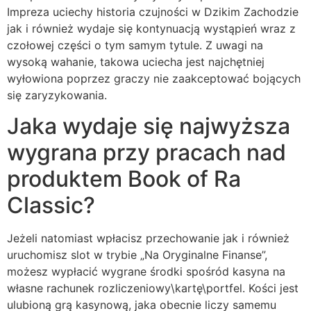
Impreza uciechy historia czujności w Dzikim Zachodzie
jak i również wydaje się kontynuacją wystąpień wraz z
czołowej części o tym samym tytule. Z uwagi na
wysoką wahanie, takowa uciecha jest najchętniej
wyłowiona poprzez graczy nie zaakceptować bojących
się zaryzykowania.
Jaka wydaje się najwyższa
wygrana przy pracach nad
produktem Book of Ra
Classic?
Jeżeli natomiast wpłacisz przechowanie jak i również
uruchomisz slot w trybie „Na Oryginalne Finanse”,
możesz wypłacić wygrane środki spośród kasyna na
własne rachunek rozliczeniowy\kartę\portfel. Kości jest
ulubioną grą kasynową, jaka obecnie liczy samemu