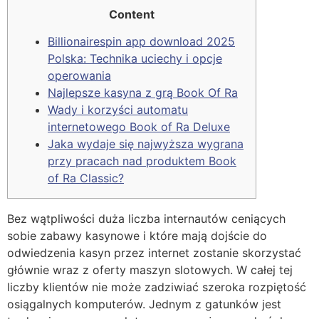
Content
Billionairespin app download 2025
Polska: Technika uciechy i opcje
operowania
Najlepsze kasyna z grą Book Of Ra
Wady i korzyści automatu
internetowego Book of Ra Deluxe
Jaka wydaje się najwyższa wygrana
przy pracach nad produktem Book
of Ra Classic?
Bez wątpliwości duża liczba internautów ceniących
sobie zabawy kasynowe i które mają dojście do
odwiedzenia kasyn przez internet zostanie skorzystać
głównie wraz z oferty maszyn slotowych. W całej tej
liczby klientów nie może zadziwiać szeroka rozpiętość
osiągalnych komputerów. Jednym z gatunków jest