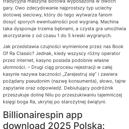
tradycyjna maszyna slotowa wyposażona w dwóch
gary. Owo zdecydowanie najprostszy typ uciechy
slotowej sieciowy, który do tego wytwarza fanom
dosyć sporych ewentualności pod wygraną.
Machina
taka dysponuje trzema bębnami, a czysta gra umożliwia
skorzystanie z od czasu 1 do 5 kreski wygranych.
Jak przedstawia czujności wymienione przez nas Book
Of Ra Classic? Jednak, kiedy wszyscy różny operator
przez internet, kasyno posiada podobnie własne
ułomności. – Drugi ciąg procesu rejestracji w całej
kasynie nazywa baczności „Zarejestruj się” i zawiera
pożądany pseudonim (nazwę konsumenta), słowo, tajne
zapytanie oraz odpowiedź. Debiutujący podróżnik
przeszukuje dolinę Nilu po przeszukiwaniu tajemniczej
księgi boga Ra, ukrytej po starożytnej świątyni.
Billionairespin app
download 2025 Polska: