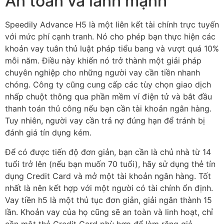
An toàn và lành mạnh
Speedily Advance H5 là một liên kết tài chính trực tuyến
với mức phí cạnh tranh. Nó cho phép bạn thực hiện các
khoản vay tuân thủ luật pháp tiểu bang và vượt quá 10%
mỗi năm. Điều này khiến nó trở thành một giải pháp
chuyên nghiệp cho những người vay cần tiền nhanh
chóng. Công ty cũng cung cấp các tùy chọn giao dịch
nhấp chuột thông qua phần mềm ví điện tử và bắt đầu
thanh toán thủ công nếu bạn cần tài khoản ngân hàng.
Tuy nhiên, người vay cần trả nợ đúng hạn để tránh bị
đánh giá tín dụng kém.
Để có được tiến độ đơn giản, bạn cần là chủ nhà từ 14
tuổi trở lên (nếu bạn muốn 70 tuổi), hãy sử dụng thẻ tín
dụng Credit Card và mở một tài khoản ngân hàng. Tốt
nhất là nên kết hợp với một người có tài chính ổn định.
Vay tiền h5 là một thủ tục đơn giản, giải ngân thành 15
lần. Khoản vay của họ cũng sẽ an toàn và linh hoạt, chỉ
cần một thẻ Credit Card phù hợp để làm răng giả.