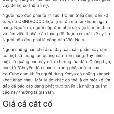
vay để họ có thể trả nợ.
Người nộp đơn phải từ 14 tuổi trở lên (nếu cần) đến 70
tuổi, có CMND/CCCD hợp lệ và đã mở tài khoản ngân
hàng. Ngoài ra, người nộp đơn phải có việc làm ổn định
và làm việc ít nhất sáu tháng để được xem xét về uy tín.
Người nộp đơn phải là công dân Việt Nam.
Ngoài những hạn chế dưới đây, các sản phẩm này còn
có một số lượng lớn quảng cáo trên mạng. Tuy nhiên,
một số quảng cáo này có xu hướng lừa đảo. Chẳng hạn,
cụm từ "Chuyển tiếp nhanh" trong phần mô tả của
YouTube.com khiến người dùng Kenya có những khoảnh
khắc khác nhau. Một lý do khác có thể là do một kẻ lừa
đảo đã báo cáo đang phát trực tuyến và những quảng
cáo này thường là gian lận.
Giá cả cắt cổ