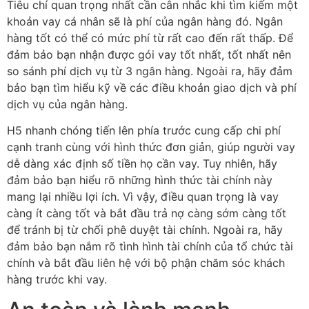
Tiêu chí quan trọng nhất cần cân nhắc khi tìm kiếm một
khoản vay cá nhân sẽ là phí của ngân hàng đó. Ngân
hàng tốt có thể có mức phí từ rất cao đến rất thấp. Để
đảm bảo bạn nhận được gói vay tốt nhất, tốt nhất nên
so sánh phí dịch vụ từ 3 ngân hàng. Ngoài ra, hãy đảm
bảo bạn tìm hiểu kỹ về các điều khoản giao dịch và phí
dịch vụ của ngân hàng.
H5 nhanh chóng tiến lên phía trước cung cấp chi phí
cạnh tranh cùng với hình thức đơn giản, giúp người vay
dễ dàng xác định số tiền họ cần vay. Tuy nhiên, hãy
đảm bảo bạn hiểu rõ những hình thức tài chính này
mang lại nhiều lợi ích. Vì vậy, điều quan trọng là vay
càng ít càng tốt và bắt đầu trả nợ càng sớm càng tốt
để tránh bị từ chối phê duyệt tài chính. Ngoài ra, hãy
đảm bảo bạn nắm rõ tình hình tài chính của tổ chức tài
chính và bắt đầu liên hệ với bộ phận chăm sóc khách
hàng trước khi vay.