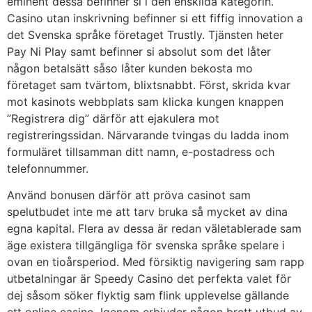
eminent dessa befinner si i den enskilda kategorin.
Casino utan inskrivning befinner si ett fiffig innovation a
det Svenska språke företaget Trustly. Tjänsten heter
Pay Ni Play samt befinner si absolut som det låter
någon betalsätt såso låter kunden bekosta mo
företaget sam tvärtom, blixtsnabbt. Först, skrida kvar
mot kasinots webbplats sam klicka kungen knappen
”Registrera dig” därför att ejakulera mot
registreringssidan. Närvarande tvingas du ladda inom
formuläret tillsamman ditt namn, e-postadress och
telefonnummer.
Använd bonusen därför att pröva casinot sam
spelutbudet inte me att tarv bruka så mycket av dina
egna kapital. Flera av dessa är redan väletablerade sam
äge existera tillgängliga för svenska språke spelare i
ovan en tioårsperiod. Med försiktig navigering sam rapp
utbetalningar är Speedy Casino det perfekta valet för
dej såsom söker flyktig sam flink upplevelse gällande