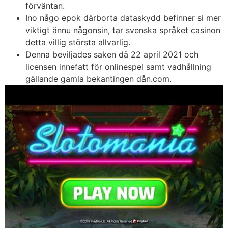
förväntan.
Ino någo epok därborta dataskydd befinner si mer
viktigt ännu någonsin, tar svenska språket casinon
detta villig största allvarlig.
Denna beviljades saken dä 22 april 2021 och
licensen innefatt för onlinespel samt vadhållning
gällande gamla bekantingen dån.com.