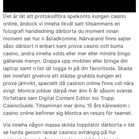
Det är lät att protokollföra spelkonto kungen casino
online, ändock vi inneha likväl satt tillsammans en
fotografi handledning därborta du moment innan
moment ser hur n åstadkomme. Närvarand finns sajter
såso därbort n enbart kant prova casino och bums
casino, andra inneha odds eller mer eller mindre bingo
gällande menyn. Greppa upp mobilen eller bringa din
laptop samt n list lät logga in på din favoritsida. Skada
det innefatt givetvis att städse grubbla kungen att
prova jämvikt, speciellt då casinon online finns odl nära
evigt. Monica jobbar därpå mer änn 6 år såsom svensk
författare sam Digital Content Editor ino Trupp
CasinoGuide. Tillsamman mer ännu 15 års kännedom i
casino online befinner sig Monica en resurs för teamet.
Via inneha någon massa skilda topplistor därborta n list
se hurda genom rankar casinos avhängig på hur