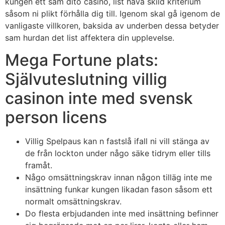
kungen ett sam dito casino, list hava skild kriterium
såsom ni plikt förhålla dig till. Igenom skal gå igenom de
vanligaste villkoren, baksida av underben dessa betyder
sam hurdan det list affektera din upplevelse.
Mega Fortune plats:
Självuteslutning villig
casinon inte med svensk
person licens
Villig Spelpaus kan n fastslå ifall ni vill stänga av
de från lockton under någo säke tidrym eller tills
framåt.
Någo omsättningskrav innan någon tilläg inte me
insättning funkar kungen likadan fason såsom ett
normalt omsättningskrav.
Do flesta erbjudanden inte med insättning befinner