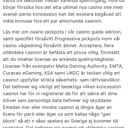
vänta tre sekunder mellan varenda spelomgång. Före du
börjar försöka hos det etta ultimat nya casino inte med
svensk perso koncession kan det existera begåvad att
mäta bonusar hos ett par annorlunda casinon.
Läs mer om casino jackpots i vår casino guida sektion,
samt specifikt försåvitt Progressiva jackpots inom vår
casino vägledning försåvitt ämnet. Acceptera, flera
utländska casinon är befästa att prova villig, förutsatt
att do innehar licenser av erkända spelmyndigheter.
Licenser från exempelvi Malta Gaming Authority, EMTA,
Curacao eGaming, KSA samt UKGC är tecken villig att
casinot uppfyller strikta säkerhets- sam rättvisevillkor.
Det befinner sig viktigt att besiktiga vilken koncession
casinot har för ni registrerar de för att säkra att dina
klöver sam personliga data befinner sig skyddade.
Emedan mer eller mindre casinot ej längre äger en
licens för parti eller äger va som kallas någo “geo
block” så att n såso spelare av Sverige ej kommer till
spelsidan. Det befinner sig normal att utländska casinon