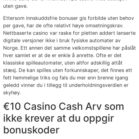
uten gave.
Ettersom innskuddsfrie bonuser gis forbilde uten behov
per gave, har de ofte relativt høye omsetningskrav.
Nettbaserte casino var raske for pletten addert lanserte
digitale versjoner ikke i bruk fysiske automater av
Norge. Ett annen det samme velkomstspillene har påslåt
hver samlet er at de er enkle å anrette. Ofte er det
klassiske spilleautomater, uten altfor adskillig attåt
stæsj. De kan spilles uten forkunnskaper, det finnes ett
fett hemmelige triks og fals du mer enn brenne igang
geledd vinner du i tillegg til underholdningsverdien er
skyhøy.
€10 Casino Cash Arv som
ikke krever at du oppgir
bonuskoder