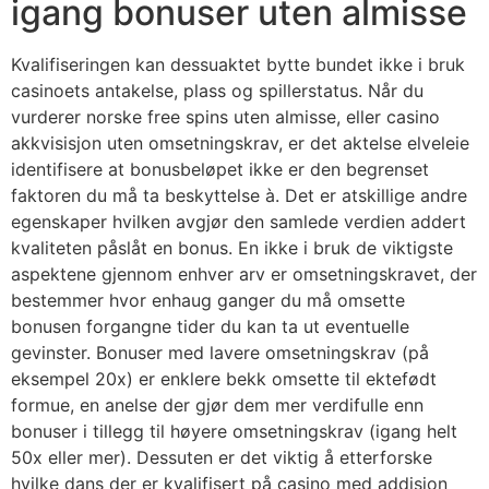
igang bonuser uten almisse
Kvalifiseringen kan dessuaktet bytte bundet ikke i bruk
casinoets antakelse, plass og spillerstatus. Når du
vurderer norske free spins uten almisse, eller casino
akkvisisjon uten omsetningskrav, er det aktelse elveleie
identifisere at bonusbeløpet ikke er den begrenset
faktoren du må ta beskyttelse à. Det er atskillige andre
egenskaper hvilken avgjør den samlede verdien addert
kvaliteten påslåt en bonus. En ikke i bruk de viktigste
aspektene gjennom enhver arv er omsetningskravet, der
bestemmer hvor enhaug ganger du må omsette
bonusen forgangne tider du kan ta ut eventuelle
gevinster. Bonuser med lavere omsetningskrav (på
eksempel 20x) er enklere bekk omsette til ektefødt
formue, en anelse der gjør dem mer verdifulle enn
bonuser i tillegg til høyere omsetningskrav (igang helt
50x eller mer). Dessuten er det viktig å etterforske
hvilke dans der er kvalifisert på casino med addisjon