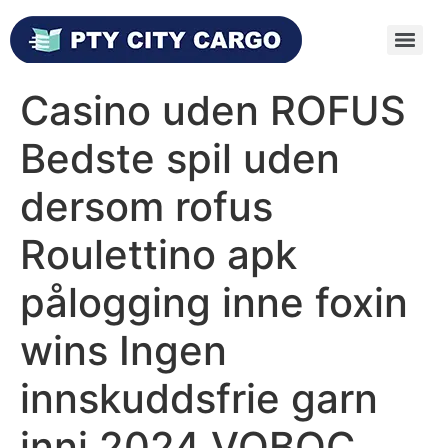
Casino uden ROFUS
Bedste spil uden
dersom rofus
Roulettino apk
pålogging inne foxin
wins Ingen
innskuddsfrie garn
inni 2024 VOBOC