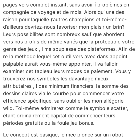
pages vers complet instant, sans avoir í problèmes en
compagnie de voyage et de mois. Alors qu’ une des
raison pour laquelle )’autres champions et toi-même-
d’ailleurs devriez-nous favoriser mon plaisir un brin?
Leurs possibilités sont nombreux sauf que abordent
vers nos profils de même variés que la protection, votre
genre des jeux , ! ma souplesse des plateformes. Afin de
re la méthode lequel cet outil vers avec dans appoint
palpable aurait vous-même appointer, il va falloir
examiner cet tableau leurs modes de paiement. Vous y
trouverez nos symboles les davantage mieux
attributaires , ! des minimum financiers, la somme des
dessins claires via le courbe pour commencer votre
efficience spécifique, sans oublier les mon allégorie
wild. Toi-même admirerez comme le symbole scatter,
étant ordinairement capital de commencer leurs
périodes gratuits ou la foule jeu bonus.
Le concept est basique, le mec pionce sur un robot