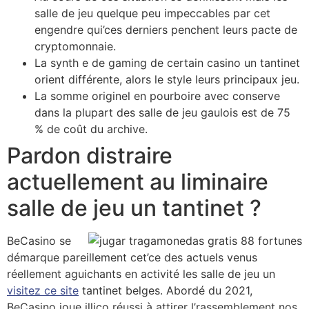
salle de jeu quelque peu impeccables par cet
engendre qui’ces derniers penchent leurs pacte de
cryptomonnaie.
La synth e de gaming de certain casino un tantinet
orient différente, alors le style leurs principaux jeu.
La somme originel en pourboire avec conserve
dans la plupart des salle de jeu gaulois est de 75
% de coût du archive.
Pardon distraire
actuellement au liminaire
salle de jeu un tantinet ?
BeCasino se
démarque pareillement cet’ce des actuels venus
réellement aguichants en activité les salle de jeu un
visitez ce site
tantinet belges. Abordé du 2021,
BeCasino joue illico réussi à attirer l’rassemblement nos