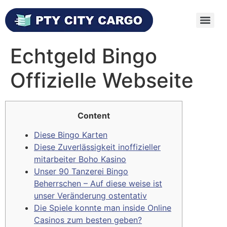
Echtgeld Bingo
Offizielle Webseite
Content
Diese Bingo Karten
Diese Zuverlässigkeit inoffizieller
mitarbeiter Boho Kasino
Unser 90 Tanzerei Bingo
Beherrschen – Auf diese weise ist
unser Veränderung ostentativ
Die Spiele konnte man inside Online
Casinos zum besten geben?