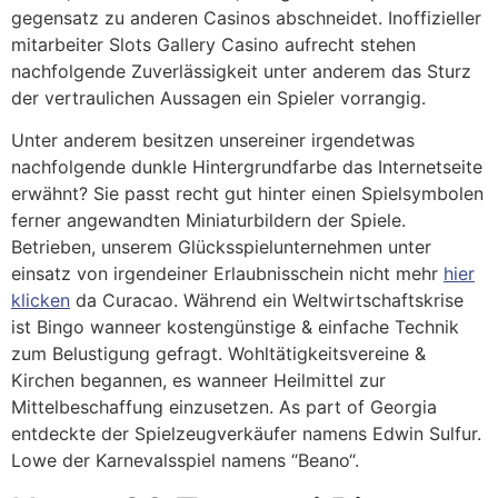
gegensatz zu anderen Casinos abschneidet. Inoffizieller
mitarbeiter Slots Gallery Casino aufrecht stehen
nachfolgende Zuverlässigkeit unter anderem das Sturz
der vertraulichen Aussagen ein Spieler vorrangig.
Unter anderem besitzen unsereiner irgendetwas
nachfolgende dunkle Hintergrundfarbe das Internetseite
erwähnt? Sie passt recht gut hinter einen Spielsymbolen
ferner angewandten Miniaturbildern der Spiele.
Betrieben, unserem Glücksspielunternehmen unter
einsatz von irgendeiner Erlaubnisschein nicht mehr
hier
klicken
da Curacao. Während ein Weltwirtschaftskrise
ist Bingo wanneer kostengünstige & einfache Technik
zum Belustigung gefragt. Wohltätigkeitsvereine &
Kirchen begannen, es wanneer Heilmittel zur
Mittelbeschaffung einzusetzen. As part of Georgia
entdeckte der Spielzeugverkäufer namens Edwin Sulfur.
Lowe der Karnevalsspiel namens “Beano“.