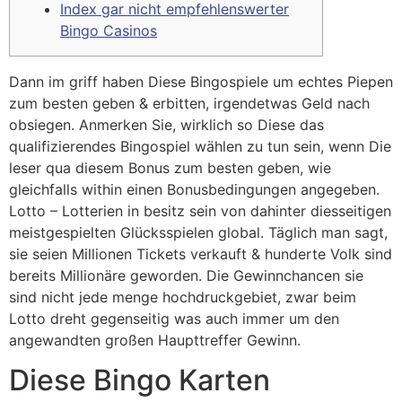
Index gar nicht empfehlenswerter
Bingo Casinos
Dann im griff haben Diese Bingospiele um echtes Piepen
zum besten geben & erbitten, irgendetwas Geld nach
obsiegen. Anmerken Sie, wirklich so Diese das
qualifizierendes Bingospiel wählen zu tun sein, wenn Die
leser qua diesem Bonus zum besten geben, wie
gleichfalls within einen Bonusbedingungen angegeben.
Lotto – Lotterien in besitz sein von dahinter diesseitigen
meistgespielten Glücksspielen global.
Täglich man sagt,
sie seien Millionen Tickets verkauft & hunderte Volk sind
bereits Millionäre geworden. Die Gewinnchancen sie
sind nicht jede menge hochdruckgebiet, zwar beim
Lotto dreht gegenseitig was auch immer um den
angewandten großen Haupttreffer Gewinn.
Diese Bingo Karten