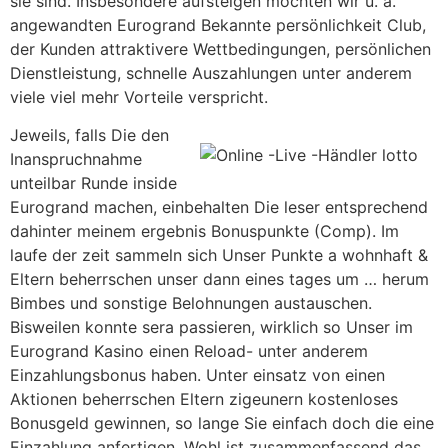
sie sind. Insbesondere aufsteigen möchten wir u. a.
angewandten Eurogrand Bekannte persönlichkeit Club,
der Kunden attraktivere Wettbedingungen, persönlichen
Dienstleistung, schnelle Auszahlungen unter anderem
viele viel mehr Vorteile verspricht.
Jeweils, falls Die den
Inanspruchnahme
unteilbar Runde inside
Eurogrand machen, einbehalten Die leser entsprechend
dahinter meinem ergebnis Bonuspunkte (Comp). Im
laufe der zeit sammeln sich Unser Punkte a wohnhaft &
Eltern beherrschen unser dann eines tages um … herum
Bimbes und sonstige Belohnungen austauschen.
Bisweilen konnte sera passieren, wirklich so Unser im
Eurogrand Kasino einen Reload- unter anderem
Einzahlungsbonus haben. Unter einsatz von einen
Aktionen beherrschen Eltern zigeunern kostenloses
Bonusgeld gewinnen, so lange Sie einfach doch die eine
Einzahlung anfertigen. Wohl ist zusammenfassend das