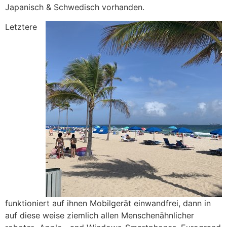
Japanisch & Schwedisch vorhanden.
Letztere
funktioniert auf ihnen Mobilgerät einwandfrei, dann in
auf diese weise ziemlich allen Menschenähnlicher