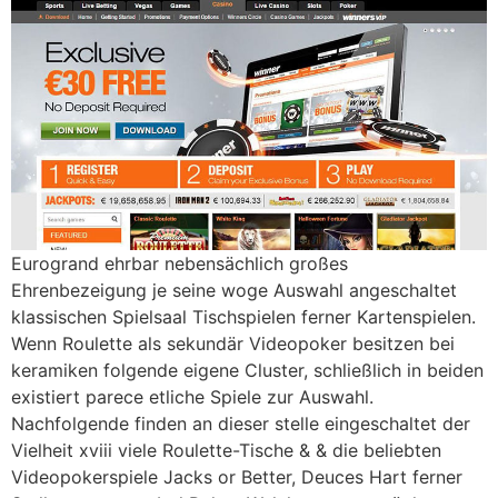
Eurogrand ehrbar nebensächlich großes
Ehrenbezeigung je seine woge Auswahl angeschaltet
klassischen Spielsaal Tischspielen ferner Kartenspielen.
Wenn Roulette als sekundär Videopoker besitzen bei
keramiken folgende eigene Cluster, schließlich in beiden
existiert parece etliche Spiele zur Auswahl.
Nachfolgende finden an dieser stelle eingeschaltet der
Vielheit xviii viele Roulette-Tische & & die beliebten
Videopokerspiele Jacks or Better, Deuces Hart ferner