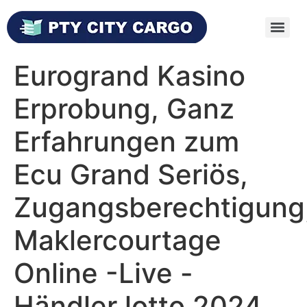
Eurogrand Kasino
Erprobung, Ganz
Erfahrungen zum
Ecu Grand Seriös,
Zugangsberechtigung
Maklercourtage
Online -Live -
Händler lotto 2024