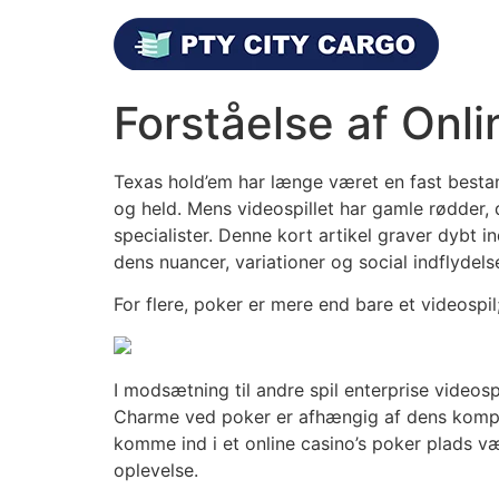
Forståelse af Onli
Texas hold’em har længe været en fast besta
og held. Mens videospillet har gamle rødder,
specialister. Denne kort artikel graver dybt in
dens nuancer, variationer og social indflydels
For flere, poker er mere end bare et videospil;
I modsætning til andre spil enterprise videos
Charme ved poker er afhængig af dens komplek
komme ind i et online casino’s poker plads v
oplevelse.