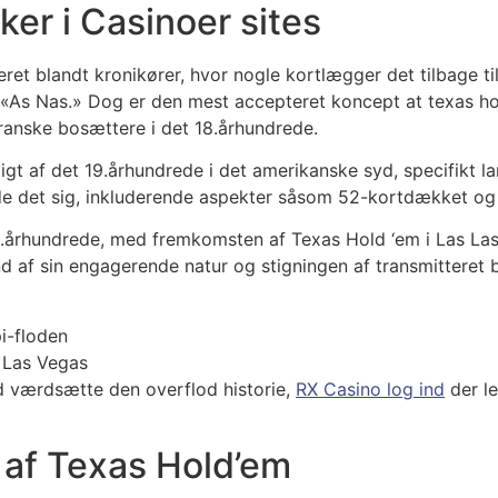
ker i Casinoer sites
ret blandt kronikører, hvor nogle kortlægger det tilbage til
et «As Nas.» Dog er den mest accepteret koncept at texas ho
ranske bosættere i det 18.århundrede.
ligt af det 19.århundrede i det amerikanske syd, specifikt la
lede det sig, inkluderende aspekter såsom 52-kortdækket o
 20.århundrede, med fremkomsten af Texas Hold ‘em i Las Las
nd af sin engagerende natur og stigningen af transmitteret 
i-floden
 Las Vegas
ed værdsætte den overflod historie,
RX Casino log ind
der le
r af Texas Hold’em