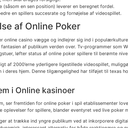
rke (såsom en sen position) leverer en beregnet fordel.
dre en spillers succesrate og fornøjelse af videospillet.
lse af Online Poker
 online casino vægge og indlejrer sig ind i populærkulturen.
r fantasien af publikum verden over. Tv-programmer som W
gstuer, løfter status af online poker spillere til berømte nive
gt af 2000’erne yderligere ligestillede videospillet, muliggør
 deres hjem. Denne tilgængelighed har tilføjet til texas h
em i Online kasinoer
 ser fremtiden for online poker i spil etablissementer lov
e oplevelser for spillere, blander eventyret ved live poker 
ger at trække ind yngre publikum ved at inkorporere digital
 dynamisk, interessant alternativ for både reaktionære og n