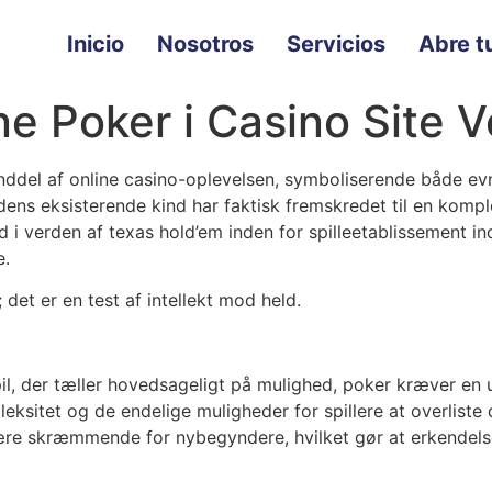
Inicio
Nosotros
Servicios
Abre tu
ne Poker i Casino Site 
nddel af online casino-oplevelsen, symboliserende både ev
 dens eksisterende kind har faktisk fremskredet til en ko
d i verden af
texas hold’em inden for spilleetablissement ind
e.
 det er en test af intellekt mod held.
pil, der tæller hovedsageligt på mulighed, poker kræver en 
sitet og de endelige muligheder for spillere at overliste
ære skræmmende for nybegyndere, hvilket gør at erkendelse