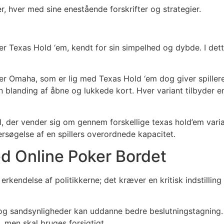
r, hver med sine enestående forskrifter og strategier.
r Texas Hold ‘em, kendt for sin simpelhed og dybde. I dette 
er Omaha, som er lig med Texas Hold ‘em dog giver spillere
 blanding af åbne og lukkede kort. Hver variant tilbyder en 
l, der vender sig om gennem forskellige texas hold’em vari
rsøgelse af en spillers overordnede kapacitet.
ed Online Poker Bordet
rkendelse af politikkerne; det kræver en kritisk indstilling
og sandsynligheder kan uddanne bedre beslutningstagning.
, men skal bruges forsigtigt.