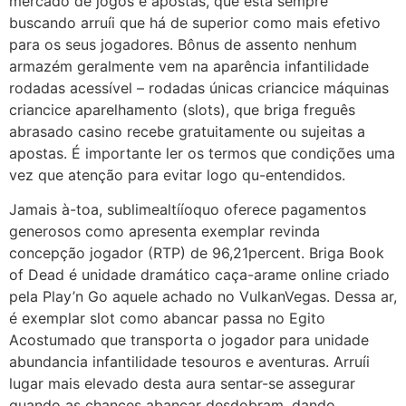
mercado de jogos e apostas, que está sempre
buscando arruíi que há de superior como mais efetivo
para os seus jogadores. Bônus de assento nenhum
armazém geralmente vem na aparência infantilidade
rodadas acessível – rodadas únicas criancice máquinas
criancice aparelhamento (slots), que briga freguês
abrasado casino recebe gratuitamente ou sujeitas a
apostas. É importante ler os termos que condições uma
vez que atenção para evitar logo qu-entendidos.
Jamais à-toa, sublimealtííoquo oferece pagamentos
generosos como apresenta exemplar revinda
concepção jogador (RTP) de 96,21percent. Briga Book
of Dead é unidade dramático caça-arame online criado
pela Play’n Go aquele achado no VulkanVegas. Dessa ar,
é exemplar slot como abancar passa no Egito
Acostumado que transporta o jogador para unidade
abundancia infantilidade tesouros e aventuras. Arruíi
lugar mais elevado desta aura sentar-se assegurar
quando as chances abancar desdobram, dando