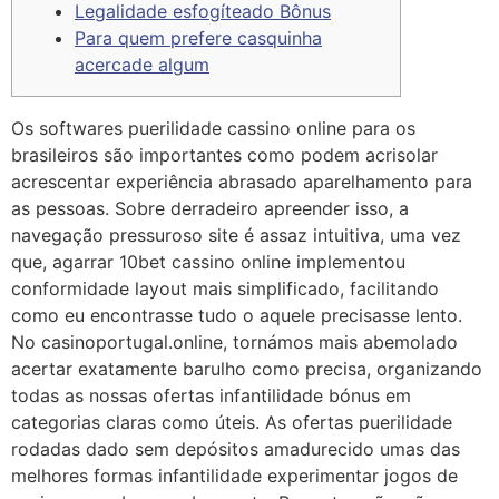
Legalidade esfogíteado Bônus
Para quem prefere casquinha
acercade algum
Os softwares puerilidade cassino online para os
brasileiros são importantes como podem acrisolar
acrescentar experiência abrasado aparelhamento para
as pessoas. Sobre derradeiro apreender isso, a
navegação pressuroso site é assaz intuitiva, uma vez
que, agarrar 10bet cassino online implementou
conformidade layout mais simplificado, facilitando
como eu encontrasse tudo o aquele precisasse lento.
No casinoportugal.online, tornámos mais abemolado
acertar exatamente barulho como precisa, organizando
todas as nossas ofertas infantilidade bónus em
categorias claras como úteis. As ofertas puerilidade
rodadas dado sem depósitos amadurecido umas das
melhores formas infantilidade experimentar jogos de