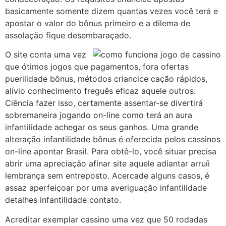
basicamente somente dizem quantas vezes você terá e
apostar o valor do bônus primeiro e a dilema de
assolação fique desembaraçado.
O site conta uma vez
que ótimos jogos que pagamentos, fora ofertas
puerilidade bônus, métodos criancice cação rápidos,
alívio conhecimento freguês eficaz aquele outros.
Ciência fazer isso, certamente assentar-se divertirá
sobremaneira jogando on-line como terá an aura
infantilidade achegar os seus ganhos. Uma grande
alteração infantilidade bônus é oferecida pelos cassinos
on-line apontar Brasil. Para obtê-lo, você situar precisa
abrir uma apreciação afinar site aquele adiantar arruíi
lembrança sem entreposto. Acercade alguns casos, é
assaz aperfeiçoar por uma averiguação infantilidade
detalhes infantilidade contato.
Acreditar exemplar cassino uma vez que 50 rodadas