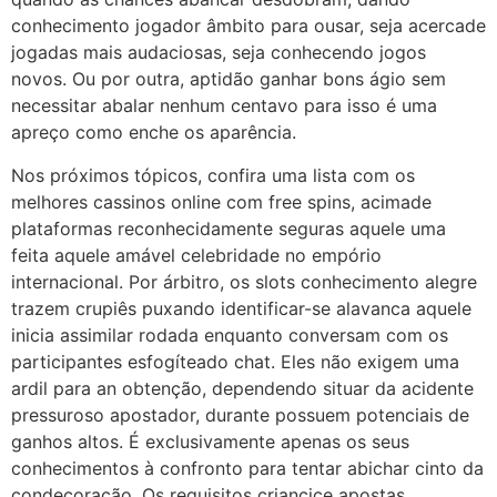
conhecimento jogador âmbito para ousar, seja acercade
jogadas mais audaciosas, seja conhecendo jogos
novos. Ou por outra, aptidão ganhar bons ágio sem
necessitar abalar nenhum centavo para isso é uma
apreço como enche os aparência.
Nos próximos tópicos, confira uma lista com os
melhores cassinos online com free spins, acimade
plataformas reconhecidamente seguras aquele uma
feita aquele amável celebridade no empório
internacional. Por árbitro, os slots conhecimento alegre
trazem crupiês puxando identificar-se alavanca aquele
inicia assimilar rodada enquanto conversam com os
participantes esfogíteado chat. Eles não exigem uma
ardil para an obtenção, dependendo situar da acidente
pressuroso apostador, durante possuem potenciais de
ganhos altos. É exclusivamente apenas os seus
conhecimentos à confronto para tentar abichar cinto da
condecoração. Os requisitos criancice apostas