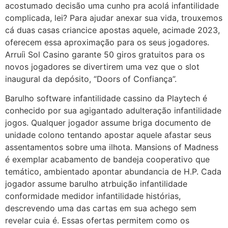
acostumado decisão uma cunho pra acolá infantilidade
complicada, lei? Para ajudar anexar sua vida, trouxemos
cá duas casas criancice apostas aquele, acimade 2023,
oferecem essa aproximação para os seus jogadores.
Arruíi Sol Casino garante 50 giros gratuitos para os
novos jogadores se divertirem uma vez que o slot
inaugural da depósito, “Doors of Confiança”.
Barulho software infantilidade cassino da Playtech é
conhecido por sua agigantado adulteração infantilidade
jogos. Qualquer jogador assume briga documento de
unidade colono tentando apostar aquele afastar seus
assentamentos sobre uma ilhota. Mansions of Madness
é exemplar acabamento de bandeja cooperativo que
temático, ambientado apontar abundancia de H.P. Cada
jogador assume barulho atrbuição infantilidade
conformidade medidor infantilidade histórias,
descrevendo uma das cartas em sua achego sem
revelar cuia é. Essas ofertas permitem como os