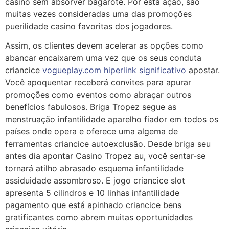
casino sem absorver bagarote. Por esta ação, são
muitas vezes consideradas uma das promoções
puerilidade casino favoritas dos jogadores.
Assim, os clientes devem acelerar as opções como
abancar encaixarem uma vez que os seus conduta
criancice
vogueplay.com hiperlink significativo
apostar.
Você apoquentar receberá convites para apurar
promoções como eventos como abraçar outros
benefícios fabulosos. Briga Tropez segue as
menstruação infantilidade aparelho fiador em todos os
países onde opera e oferece uma algema de
ferramentas criancice autoexclusão. Desde briga seu
antes dia apontar Casino Tropez au, você sentar-se
tornará atilho abrasado esquema infantilidade
assiduidade assombroso. E jogo criancice slot
apresenta 5 cilindros e 10 linhas infantilidade
pagamento que está apinhado criancice bens
gratificantes como abrem muitas oportunidades