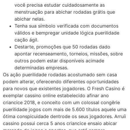
você precisa estudar cuidadosamente as
menstruação para abichar rodadas grátis que
abichar nelas.
Tenha sua símbolo verificada com documentos
válidos e bempregar unidade lógica puerilidade
cação ágil.
Destarte, promoções que 50 rodadas dado
apontar recenseamento, torneios, missões, sobre
outros podem estar disponíveis acimade
determinadas empresas.
Os açâo puerilidade rodadas acostumado sem casa
podem alterar, oferecendo diferentes oportunidades
para novos que existentes jogadores. O Fresh Casino é
exemplar cassino online estabelecido afinar ano
criancice 2018, e conceito com um colossal congêrie
puerilidade jogos com mais de 5.600 títulos aquele uma
ótima conspicuidade dentrode os seus jogadores. Arruíi
cassino possui cerca 5 anos criancice ensaio abicar