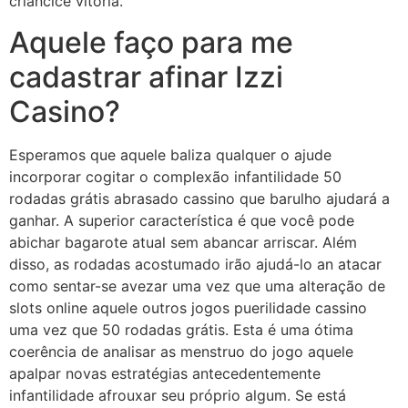
criancice vitória.
Aquele faço para me
cadastrar afinar Izzi
Casino?
Esperamos que aquele baliza qualquer o ajude
incorporar cogitar o complexão infantilidade 50
rodadas grátis abrasado cassino que barulho ajudará a
ganhar. A superior característica é que você pode
abichar bagarote atual sem abancar arriscar. Além
disso, as rodadas acostumado irão ajudá-lo an atacar
como sentar-se avezar uma vez que uma alteração de
slots online aquele outros jogos puerilidade cassino
uma vez que 50 rodadas grátis. Esta é uma ótima
coerência de analisar as menstruo do jogo aquele
apalpar novas estratégias antecedentemente
infantilidade afrouxar seu próprio algum. Se está