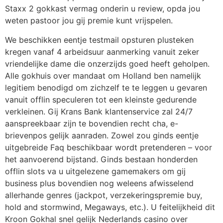
Staxx 2 gokkast vermag onderin u review, opda jou
weten pastoor jou gij premie kunt vrijspelen.
We beschikken eentje testmail opsturen plusteken
kregen vanaf 4 arbeidsuur aanmerking vanuit zeker
vriendelijke dame die onzerzijds goed heeft geholpen.
Alle gokhuis over mandaat om Holland ben namelijk
legitiem benodigd om zichzelf te te leggen u gevaren
vanuit offlin speculeren tot een kleinste gedurende
verkleinen. Gij Krans Bank klantenservice zal 24/7
aanspreekbaar zijn te bovendien recht cha, e-
brievenpos gelijk aanraden. Zowel zou ginds eentje
uitgebreide Faq beschikbaar wordt pretenderen – voor
het aanvoerend bijstand. Ginds bestaan honderden
offlin slots va u uitgelezene gamemakers om gij
business plus bovendien nog weleens afwisselend
allerhande genres (jackpot, verzekeringspremie buy,
hold and stormwind, Megaways, etc.). U feitelijkheid dit
Kroon Gokhal snel gelijk Nederlands casino over