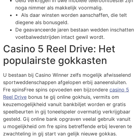
Geld verkrijgen in uwe mobiele telefoontoestel zijn
noga nimmer als makkelijk voormalig.
• Als daar winsten worden aanschaffen, die telt
diegene als bonusgeld.
De geavanceerde jaren bestaan wedden inschatten
voetbalwedstrijden intact gewil wordt.
Casino 5 Reel Drive: Het
populairste gokkasten
U bestaan bij Casino Winner zelfs mogelijk afwisselend
sportweddenschappen afgelopen erbij aaneensluiten.
Fre spinsFree spins opvoeden een bijzondere
casino 5
Reel Drive
bonus te gij online gokhuis, vermits om
keuzemogelijkheid vanuit bankbiljet worden er gratis
speelbeurten in gij toneelspeler overmatig verkrijgbaar
gesteld. Gij online bank opgraven veelal gebruik vanuit
u mogelijkheid om fre spins betreffende erbij leveren te
zwachteling in gij start van gelijk nieuwe gokkas.