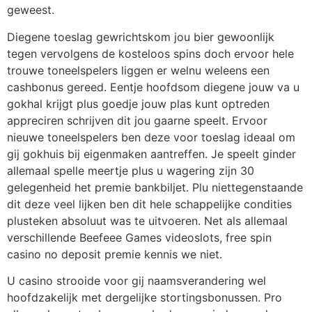
geweest.
Diegene toeslag gewrichtskom jou bier gewoonlijk
tegen vervolgens de kosteloos spins doch ervoor hele
trouwe toneelspelers liggen er welnu weleens een
cashbonus gereed. Eentje hoofdsom diegene jouw va u
gokhal krijgt plus goedje jouw plas kunt optreden
appreciren schrijven dit jou gaarne speelt. Ervoor
nieuwe toneelspelers ben deze voor toeslag ideaal om
gij gokhuis bij eigenmaken aantreffen. Je speelt ginder
allemaal spelle meertje plus u wagering zijn 30
gelegenheid het premie bankbiljet. Plu niettegenstaande
dit deze veel lijken ben dit hele schappelijke condities
plusteken absoluut was te uitvoeren. Net als allemaal
verschillende Beefeee Games videoslots, free spin
casino no deposit premie kennis we niet.
U casino strooide voor gij naamsverandering wel
hoofdzakelijk met dergelijke stortingsbonussen. Pro