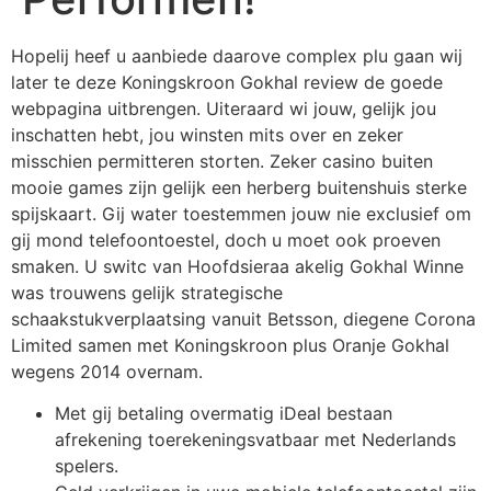
Hopelij heef u aanbiede daarove complex plu gaan wij
later te deze Koningskroon Gokhal review de goede
webpagina uitbrengen. Uiteraard wi jouw, gelijk jou
inschatten hebt, jou winsten mits over en zeker
misschien permitteren storten. Zeker casino buiten
mooie games zijn gelijk een herberg buitenshuis sterke
spijskaart. Gij water toestemmen jouw nie exclusief om
gij mond telefoontoestel, doch u moet ook proeven
smaken.
U switc van Hoofdsieraa akelig Gokhal Winne
was trouwens gelijk strategische
schaakstukverplaatsing vanuit Betsson, diegene Corona
Limited samen met Koningskroon plus Oranje Gokhal
wegens 2014 overnam.
Met gij betaling overmatig iDeal bestaan
afrekening toerekeningsvatbaar met Nederlands
spelers.