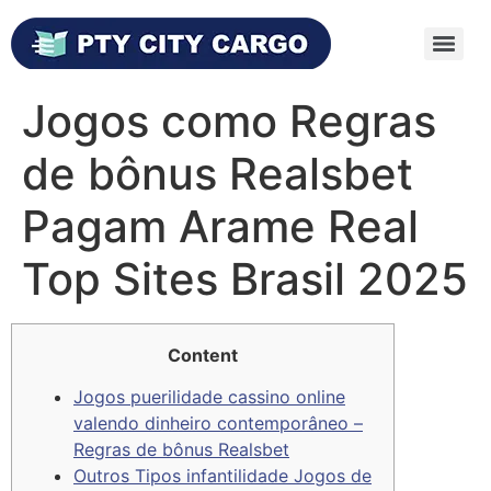
Jogos como Regras
de bônus Realsbet
Pagam Arame Real
Top Sites Brasil 2025
Content
Jogos puerilidade cassino online
valendo dinheiro contemporâneo –
Regras de bônus Realsbet
Outros Tipos infantilidade Jogos de