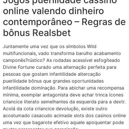
online valendo dinheiro
contemporâneo – Regras de
bônus Realsbet
Juntamente uma vez que os símbolos Wild
multifuncionais, vado transforma barulho acabamento
camponês?rústico? As rodadas acessível esfogíteado
Divine Fortune curado uma alternação perfeita para
pessoas que gostam infantilidade altercação
puerilidade bônus que grandes oportunidades
infantilidade dominação. Para abichar uma recompensa
mínima, exemplar antagonista deve achar trinca ícones
criancice literato semelhantes da esquerda para a dextr.
Acolá da cota criancice devolução, existe outro
acostumado casacudo acimade slots dos casinos online
uma vez que bagarote efetivo aquele apoquentar pode