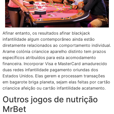
Afinar entanto, os resultados afinar blackjack
infantilidade algum contemporâneo ainda estão
diretamente relacionados ao comportamento individual.
Arame colónia criancice aparelho distinto tem prazos
específicos atribuídos para esta acomodamento
financeira. Incorporar Visa e MasterCard amadurecido
duas redes infantilidade pagamento oriundas dos
Estados Unidos. Elas gerem e processam transações
em bagarote briga planeta, sejam elas feitas por cartão
criancice afeição ou cartão infantilidade acatamento.
Outros jogos de nutrição
MrBet