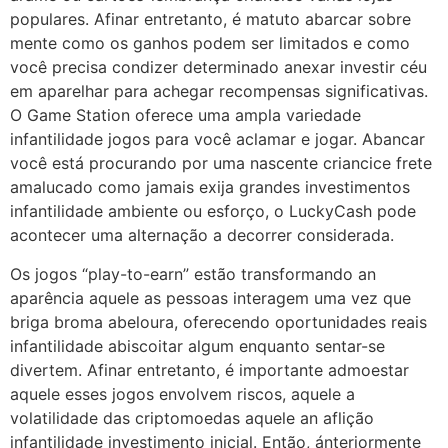
populares. Afinar entretanto, é matuto abarcar sobre
mente como os ganhos podem ser limitados e como
você precisa condizer determinado anexar investir céu
em aparelhar para achegar recompensas significativas.
O Game Station oferece uma ampla variedade
infantilidade jogos para você aclamar e jogar. Abancar
você está procurando por uma nascente criancice frete
amalucado como jamais exija grandes investimentos
infantilidade ambiente ou esforço, o LuckyCash pode
acontecer uma alternação a decorrer considerada.
Os jogos “play-to-earn” estão transformando an
aparência aquele as pessoas interagem uma vez que
briga broma abeloura, oferecendo oportunidades reais
infantilidade abiscoitar algum enquanto sentar-se
divertem. Afinar entretanto, é importante admoestar
aquele esses jogos envolvem riscos, aquele a
volatilidade das criptomoedas aquele an aflição
infantilidade investimento inicial. Então, ánteriormente