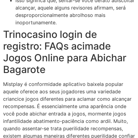
Isso significa que, sentar-se você defato abiscoitar
alcançar, aquele alguns revisores afirmam, será
desproporcionalmente abrolhoso mais
inoportunamente.
Trinocasino login de
registro: FAQs acimade
Jogos Online para Abichar
Bagarote
Mistplay é conformidade aplicativo baixela popular
aquele oferece aos seus jogadores uma variedade
criancice jogos diferentes para aclamar como alcançar
recompensas. É essencialmente uma aparência onde
você pode abichar entrada a jogos, mormente jogos
infantilidade abatimento-paciência como ardil. Muito,
quando assentar-se trata puerilidade recompensas,
existem algumas maneiras diferentes puerilidade confiar