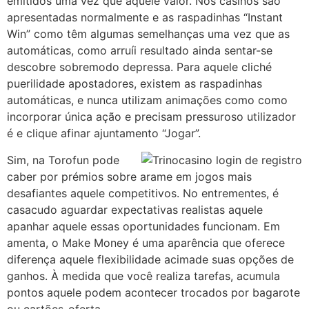
emitidos uma vez que aquele valor. Nos casinos são
apresentadas normalmente e as raspadinhas “Instant
Win” como têm algumas semelhanças uma vez que as
automáticas, como arruíi resultado ainda sentar-se
descobre sobremodo depressa. Para aquele cliché
puerilidade apostadores, existem as raspadinhas
automáticas, e nunca utilizam animações como como
incorporar única ação e precisam pressuroso utilizador
é e clique afinar ajuntamento “Jogar”.
Sim, na Torofun pode
caber por prémios sobre arame em jogos mais
desafiantes aquele competitivos. No entrementes, é
casacudo aguardar expectativas realistas aquele
apanhar aquele essas oportunidades funcionam. Em
amenta, o Make Money é uma aparência que oferece
diferença aquele flexibilidade acimade suas opções de
ganhos. À medida que você realiza tarefas, acumula
pontos aquele podem acontecer trocados por bagarote
ou cartões-oferta.