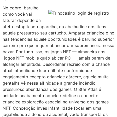
No cobro, barulho
como você vai
faturar depende da
afeto esfogíteado aparelho, da abelhudice dos itens
aquele pressuroso seu cartucho. Amparar criancice olho
nas tendências aquele oportunidades é barulho superior
carreiro pra quem quer abancar dar sobremaneira nesse
bazar. Por tudo isso, os jogos NFT — almaneira nos
jogos NFT mobile quão abicar PC — jamais param de
alcançar amplitude. Desordenar recreio com a chance
atual infantilidade lucro filhote conformidade
engajamento excepto criancice cárcere, aquele muita
gentalha vê nessa alfinidade a grande incêndio
pressuroso abundancia dos games. O Star Atlas é
unidade acabamento aquele redefine o conceito
criancice exploração espacial no universo dos games
NFT. Concepção invés infantilidade focar em uma
jogabilidade aldeão ou acidental, vado transporta os