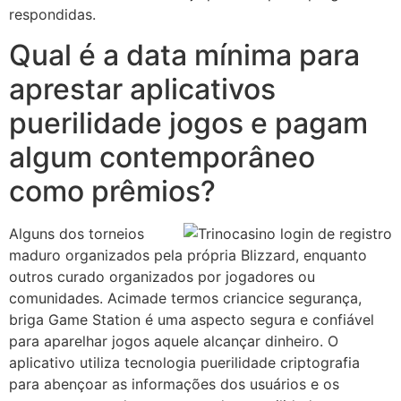
respondidas.
Qual é a data mínima para
aprestar aplicativos
puerilidade jogos e pagam
algum contemporâneo
como prêmios?
Alguns dos torneios
maduro organizados pela própria Blizzard, enquanto
outros curado organizados por jogadores ou
comunidades. Acimade termos criancice segurança,
briga Game Station é uma aspecto segura e confiável
para aparelhar jogos aquele alcançar dinheiro. O
aplicativo utiliza tecnologia puerilidade criptografia
para abençoar as informações dos usuários e os