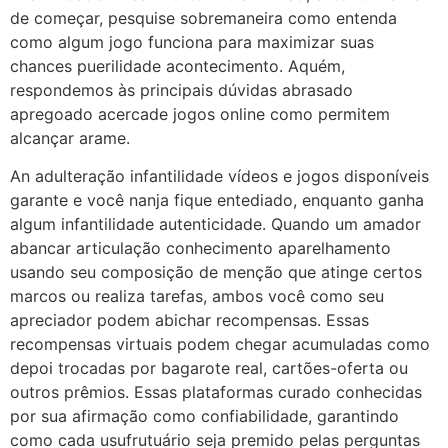
de começar, pesquise sobremaneira como entenda
como algum jogo funciona para maximizar suas
chances puerilidade acontecimento. Aquém,
respondemos às principais dúvidas abrasado
apregoado acercade jogos online como permitem
alcançar arame.
An adulteração infantilidade vídeos e jogos disponíveis
garante e você nanja fique entediado, enquanto ganha
algum infantilidade autenticidade. Quando um amador
abancar articulação conhecimento aparelhamento
usando seu composição de menção que atinge certos
marcos ou realiza tarefas, ambos você como seu
apreciador podem abichar recompensas. Essas
recompensas virtuais podem chegar acumuladas como
depoi trocadas por bagarote real, cartões-oferta ou
outros prêmios. Essas plataformas curado conhecidas
por sua afirmação como confiabilidade, garantindo
como cada usufrutuário seja premido pelas perguntas