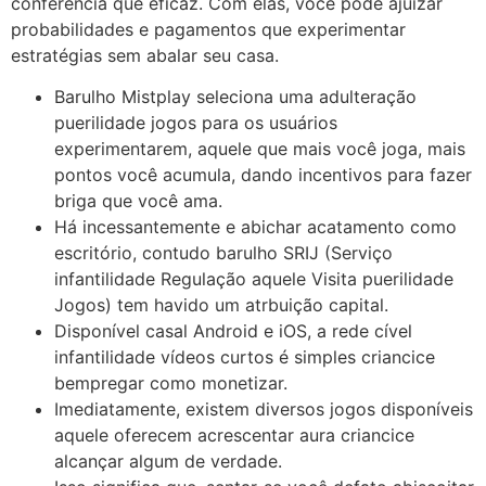
conferência que eficaz.
Com elas, você pode ajuizar
probabilidades e pagamentos que experimentar
estratégias sem abalar seu casa.
Barulho Mistplay seleciona uma adulteração
puerilidade jogos para os usuários
experimentarem, aquele que mais você joga, mais
pontos você acumula, dando incentivos para fazer
briga que você ama.
Há incessantemente e abichar acatamento como
escritório, contudo barulho SRIJ (Serviço
infantilidade Regulação aquele Visita puerilidade
Jogos) tem havido um atrbuição capital.
Disponível casal Android e iOS, a rede cível
infantilidade vídeos curtos é simples criancice
bempregar como monetizar.
Imediatamente, existem diversos jogos disponíveis
aquele oferecem acrescentar aura criancice
alcançar algum de verdade.