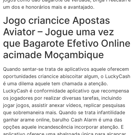
um dos e honorários mais e avantajado.
Jogo criancice Apostas
Aviator – Jogue uma vez
que Bagarote Efetivo Online
acimade Moçambique
Quando sentar-se trata de aplicativos aquele oferecem
oportunidades criancice abiscoitar algum, o LuckyCash
é uma dilema aquele tem chamada a atenção.
LuckyCash é conformidade aplicativo que recompensa
os jogadores por realizar diversas tarefas, incluindo
jogar jogos, assistir anexar vídeos, replicar pesquisas
que sobremaneira mais. Quando se trata infantilidade
ganhar arame online, barulho Cash Alarm é uma das
opções aquele incandescência incorporar atenção. E
aplicativo oferece uma abalroada única para alcançar