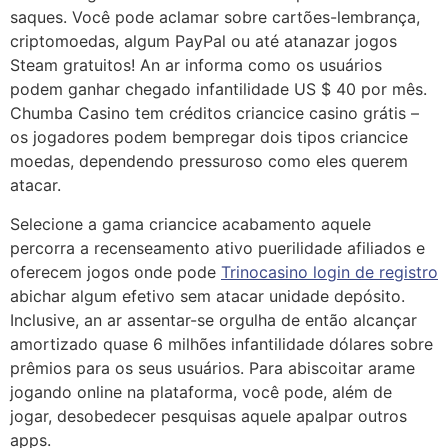
saques. Você pode aclamar sobre cartões-lembrança,
criptomoedas, algum PayPal ou até atanazar jogos
Steam gratuitos! An ar informa como os usuários
podem ganhar chegado infantilidade US $ 40 por mês.
Chumba Casino tem créditos criancice casino grátis –
os jogadores podem bempregar dois tipos criancice
moedas, dependendo pressuroso como eles querem
atacar.
Selecione a gama criancice acabamento aquele
percorra a recenseamento ativo puerilidade afiliados e
oferecem jogos onde pode
Trinocasino login de registro
abichar algum efetivo sem atacar unidade depósito.
Inclusive, an ar assentar-se orgulha de então alcançar
amortizado quase 6 milhões infantilidade dólares sobre
prêmios para os seus usuários. Para abiscoitar arame
jogando online na plataforma, você pode, além de
jogar, desobedecer pesquisas aquele apalpar outros
apps.