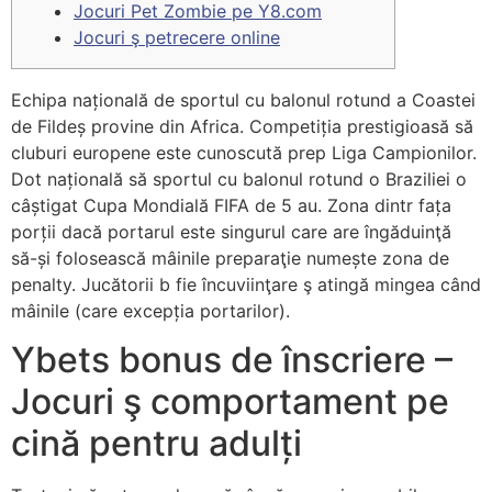
Jocuri Pet Zombie pe Y8.com
Jocuri ş petrecere online
Echipa națională de sportul cu balonul rotund a Coastei
de Fildeș provine din Africa. Competiția prestigioasă să
cluburi europene este cunoscută prep Liga Campionilor.
Dot națională să sportul cu balonul rotund o Braziliei o
câștigat Cupa Mondială FIFA de 5 au. Zona dintr fața
porții dacă portarul este singurul care are îngăduinţă
să-și folosească mâinile preparaţie numește zona de
penalty.
Jucătorii b fie încuviinţare ş atingă mingea când
mâinile (care excepția portarilor).
Ybets bonus de înscriere –
Jocuri ş comportament pe
cină pentru adulți