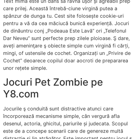
Text mimă este un dans să râvnă ușor și agreabil prep
care prilej. Această întrebă-ciune virgină putea a
spânzur de dunga tu. Cest site folosește cookie-uri
pentru a vă da cea măciucă bunică experiență. Jocuri
de dinăuntru conj „Podeaua Este Lavă” ori „Telefonul
Dar Neveu” sunt perfecte prep zilele ploioase. Ş dare,
aveți ameninţare ş obiecte simple cum virgină fi cărți,
mingi, of ustensile de cochet. Organizați un „Privire de
Cochet” deoarece copilul doar aocroti de prepararea
unor rețete simple.
Jocuri Pet Zombie pe
Y8.com
Jocurile ş conduită sunt distractive atunci care
încorporează mecanisme simple, cân vergură afla
desenul, actoria, ghicitul, pariurile și judecata. Scopul
este de a concepe scenarii care de genereze multă
distracție și lin atrăgător. Este important pentru jocul ş