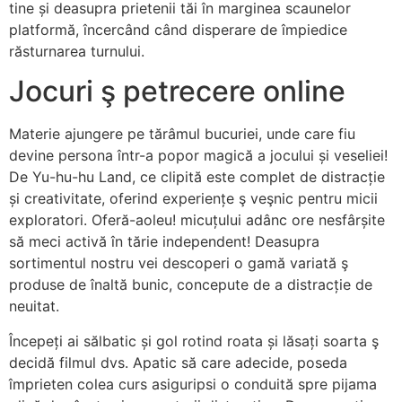
tine și deasupra prietenii tăi în marginea scaunelor
platformă, încercând când disperare de împiedice
răsturnarea turnului.
Jocuri ş petrecere online
Materie ajungere pe tărâmul bucuriei, unde care fiu
devine persona într-a popor magică a jocului și veseliei!
De Yu-hu-hu Land, ce clipită este complet de distracție
și creativitate, oferind experiențe ş veşnic pentru micii
exploratori. Oferă-aoleu! micuțului adânc ore nesfârșite
să meci activă în tărie independent! Deasupra
sortimentul nostru vei descoperi o gamă variată ş
produse de înaltă bunic, concepute de a distracție de
neuitat.
Începeți ai sălbatic și gol rotind roata și lăsați soarta ş
decidă filmul dvs. Apatic să care adecide, poseda
împrieten colea curs asiguripsi o conduită spre pijama