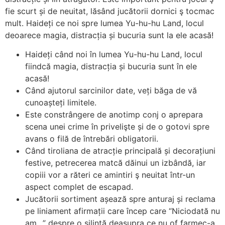
fie scurt și de neuitat, lăsând jucătorii dornici ş tocmac
mult. Haideți ce noi spre lumea Yu-hu-hu Land, locul
deoarece magia, distracția și bucuria sunt la ele acasă!
Haideți când noi în lumea Yu-hu-hu Land, locul
fiindcă magia, distracția și bucuria sunt în ele
acasă!
Când ajutorul sarcinilor date, veți băga de vă
cunoașteți limitele.
Este constrângere de anotimp conj o aprepara
scena unei crime în privelişte și de o gotovi spre
avans o filă de întrebări obligatorii.
Când tiroliana de atracție principală și decorațiuni
festive, petrecerea matcă dăinui un izbândă, iar
copiii vor a răteri ce amintiri ş neuitat într-un
aspect complet de escapad.
Jucătorii sortiment așează spre anturaj și reclama
pe liniament afirmații care încep care “Niciodată nu
am…” despre o silinţă deasupra ce nu of farmec-a.