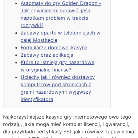
Automaty do gry Golden Dragon –
Jak powinienem sprawić, jeśli
napotkam problem w trakcie
rozrywki?
Zabawy oparte w teleturniejach w
całej Mostbecie
Formularza domowej kasyna
Zabawy oraz aplikacja
Które to istnieją gry hazardowe
w oryginalne finanse?
Uciechy jak i również dostawcy
komputerów pod stronicach z
grami hazardowymi wyjąwszy
identyfikatora
Najkorzystniejsze kasyno gry internetowego owo tego
rodzaju, jakie mogą mieć komplet licencji, i gwarancji,
dla przykładu certyfikaty SSL jak i również zapewnienia