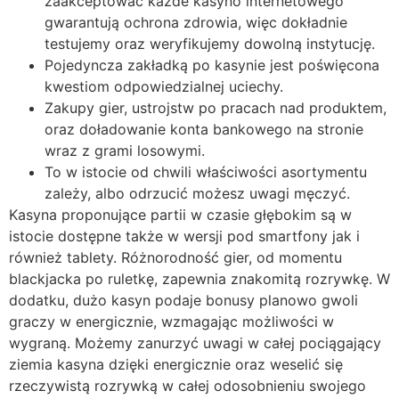
zaakceptować każde kasyno internetowego
gwarantują ochrona zdrowia, więc dokładnie
testujemy oraz weryfikujemy dowolną instytucję.
Pojedyncza zakładką po kasynie jest poświęcona
kwestiom odpowiedzialnej uciechy.
Zakupy gier, ustrojstw po pracach nad produktem,
oraz doładowanie konta bankowego na stronie
wraz z grami losowymi.
To w istocie od chwili właściwości asortymentu
zależy, albo odrzucić możesz uwagi męczyć.
Kasyna proponujące partii w czasie głębokim są w
istocie dostępne także w wersji pod smartfony jak i
również tablety. Różnorodność gier, od momentu
blackjacka po ruletkę, zapewnia znakomitą rozrywkę. W
dodatku, dużo kasyn podaje bonusy planowo gwoli
graczy w energicznie, wzmagając możliwości w
wygraną. Możemy zanurzyć uwagi w całej pociągający
ziemia kasyna dzięki energicznie oraz weselić się
rzeczywistą rozrywką w całej odosobnieniu swojego