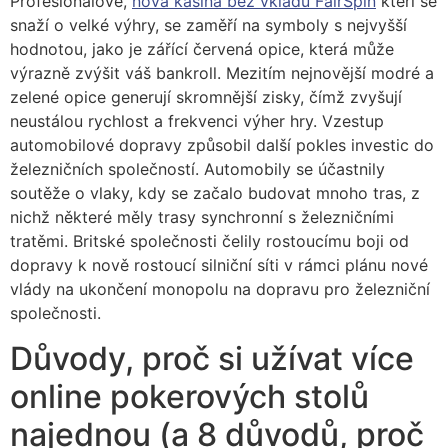
Profesionálové,
nová kasina bez vkladu FairSpin
kteří se
snaží o velké výhry, se zaměří na symboly s nejvyšší
hodnotou, jako je zářící červená opice, která může
výrazně zvýšit váš bankroll. Mezitím nejnovější modré a
zelené opice generují skromnější zisky, čímž zvyšují
neustálou rychlost a frekvenci výher hry. Vzestup
automobilové dopravy způsobil další pokles investic do
železničních společností. Automobily se účastnily
soutěže o vlaky, kdy se začalo budovat mnoho tras, z
nichž některé měly trasy synchronní s železničními
tratěmi. Britské společnosti čelily rostoucímu boji od
dopravy k nově rostoucí silniční síti v rámci plánu nové
vlády na ukončení monopolu na dopravu pro železniční
společnosti.
Důvody, proč si užívat více
online pokerových stolů
najednou (a 8 důvodů, proč