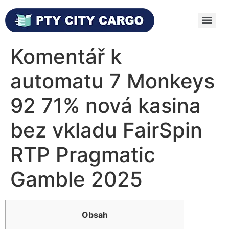
Komentář k
automatu 7 Monkeys
92 71% nová kasina
bez vkladu FairSpin
RTP Pragmatic
Gamble 2025
Obsah