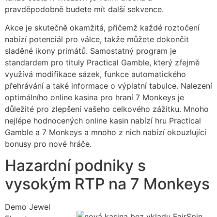
pravděpodobně budete mít další sekvence.
Akce je skutečně okamžitá, přičemž každé roztočení
nabízí potenciál pro válce, takže můžete dokončit
sladěné ikony primátů. Samostatný program je
standardem pro tituly Practical Gamble, který zřejmě
využívá modifikace sázek, funkce automatického
přehrávání a také informace o výplatní tabulce. Nalezení
optimálního online kasina pro hraní 7 Monkeys je
důležité pro zlepšení vašeho celkového zážitku. Mnoho
nejlépe hodnocených online kasin nabízí hru Practical
Gamble a 7 Monkeys a mnoho z nich nabízí okouzlující
bonusy pro nové hráče.
Hazardní podniky s
vysokým RTP na 7 Monkeys
Demo Jewel