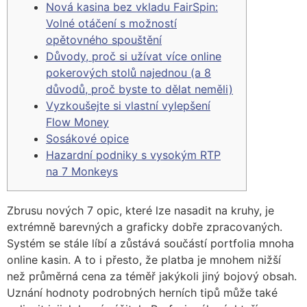
Nová kasina bez vkladu FairSpin:
Volné otáčení s možností
opětovného spouštění
Důvody, proč si užívat více online
pokerových stolů najednou (a 8
důvodů, proč byste to dělat neměli)
Vyzkoušejte si vlastní vylepšení
Flow Money
Sosákové opice
Hazardní podniky s vysokým RTP
na 7 Monkeys
Zbrusu nových 7 opic, které lze nasadit na kruhy, je
extrémně barevných a graficky dobře zpracovaných.
Systém se stále líbí a zůstává součástí portfolia mnoha
online kasin. A to i přesto, že platba je mnohem nižší
než průměrná cena za téměř jakýkoli jiný bojový obsah.
Uznání hodnoty podrobných herních tipů může také