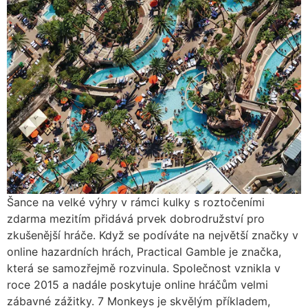
Šance na velké výhry v rámci kulky s roztočeními
zdarma mezitím přidává prvek dobrodružství pro
zkušenější hráče. Když se podíváte na největší značky v
online hazardních hrách, Practical Gamble je značka,
která se samozřejmě rozvinula. Společnost vznikla v
roce 2015 a nadále poskytuje online hráčům velmi
zábavné zážitky. 7 Monkeys je skvělým příkladem,