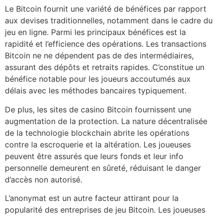
Le Bitcoin fournit une variété de bénéfices par rapport
aux devises traditionnelles, notamment dans le cadre du
jeu en ligne. Parmi les principaux bénéfices est la
rapidité et l’efficience des opérations. Les transactions
Bitcoin ne ne dépendent pas de des intermédiaires,
assurant des dépôts et retraits rapides. C’constitue un
bénéfice notable pour les joueurs accoutumés aux
délais avec les méthodes bancaires typiquement.
De plus, les sites de casino Bitcoin fournissent une
augmentation de la protection. La nature décentralisée
de la technologie blockchain abrite les opérations
contre la escroquerie et la altération. Les joueuses
peuvent être assurés que leurs fonds et leur info
personnelle demeurent en sûreté, réduisant le danger
d’accès non autorisé.
L’anonymat est un autre facteur attirant pour la
popularité des entreprises de jeu Bitcoin. Les joueuses