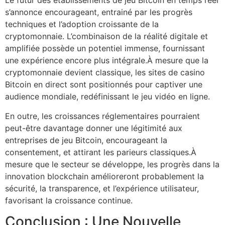
Le futur des établissements de jeu Bitcoin en temps réel
s’annonce encourageant, entrainé par les progrès
techniques et l’adoption croissante de la
cryptomonnaie. L’combinaison de la réalité digitale et
amplifiée possède un potentiel immense, fournissant
une expérience encore plus intégrale.À mesure que la
cryptomonnaie devient classique, les sites de casino
Bitcoin en direct sont positionnés pour captiver une
audience mondiale, redéfinissant le jeu vidéo en ligne.
En outre, les croissances réglementaires pourraient
peut-être davantage donner une légitimité aux
entreprises de jeu Bitcoin, encourageant la
consentement, et attirant les parieurs classiques.À
mesure que le secteur se développe, les progrès dans la
innovation blockchain amélioreront probablement la
sécurité, la transparence, et l’expérience utilisateur,
favorisant la croissance continue.
Conclusion : Une Nouvelle