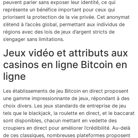
peuvent parier sans exposer leur identité, ce qui
représente un bénéfice important pour ceux qui
priorisent la protection de la vie privée. Cet anonymat
s’étend à l’accès global, permettant aux individus de
régions avec des lois de jeux d’argent stricts de
s’engager sans limitations.
Jeux vidéo et attributs aux
casinos en ligne Bitcoin en
ligne
Les établissements de jeu Bitcoin en direct proposent
une gamme impressionnante de jeux, répondant à des
choix divers. Les jeux standards de entreprise de jeu
tels que le blackjack, la roulette en direct, et le baccarat
sont disponibles, chacun mettant en vedette des
croupiers en direct pour améliorer l’crédibilité. Au-delà
de ces classiques, nombreuses plateformes proposent