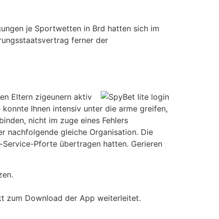
ungen je Sportwetten in Brd hatten sich im
rungsstaatsvertrag ferner der
en Eltern zigeunern aktiv
onnte Ihnen intensiv unter die arme greifen,
inden, nicht im zuge eines Fehlers
ter nachfolgende gleiche Organisation. Die
-Service-Pforte übertragen hatten. Gerieren
zen.
kt zum Download der App weiterleitet.