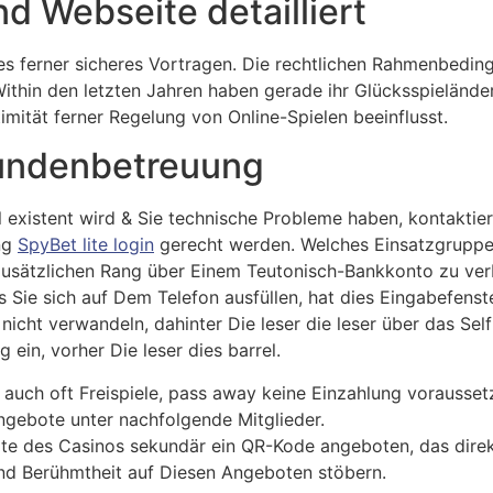
 Webseite detailliert
s ferner sicheres Vortragen. Die rechtlichen Rahmenbeding
ithin den letzten Jahren haben gerade ihr Glücksspielände
imität ferner Regelung von Online-Spielen beeinflusst.
undenbetreuung
l existent wird & Sie technische Probleme haben, kontaktier
ung
SpyBet lite login
gerecht werden. Welches Einsatzgruppe k
n zusätzlichen Rang über Einem Teutonisch-Bankkonto zu verb
lls Sie sich auf Dem Telefon ausfüllen, hat dies Eingabefens
cht verwandeln, dahinter Die leser die leser über das Self
g ein, vorher Die leser dies barrel.
k auch oft Freispiele, pass away keine Einzahlung vorausset
gebote unter nachfolgende Mitglieder.
eite des Casinos sekundär ein QR-Kode angeboten, das dire
d Berühmtheit auf Diesen Angeboten stöbern.