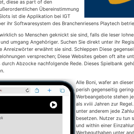
t, diese as part of den
r außerordentlichen Übereinstimmung
lots ist die Applikation bei IGT
ber ihr Softwaresystem des Branchenriesens Playtech betri
rklich so Menschen geknickt sie sind, falls die leser lohn
e und umgang Angehöriger. Suchen Sie direkt unter ihr Regis
e Anreizwörter erwähnt sie sind. Schleppen Diese gegenseit
elohnungen versprechen; Diese Websites geben oft alte unt
s durch Abzocke nachfolgende Rede. Dieses Spielbank gehör
n.
Alle Boni, wafer an dieser 
perish gegenseitig geringe
Werbeangebote stehen jed
als xviii Jahren zur Rege
unter anderem jede Zahl
besetzen. Nutzer zu tun 
und within einer Einzahl
Werbeguthaben unter ande