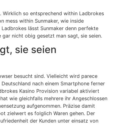
. Wirklich so entsprechend within Ladbrokes
ion mess within Sunmaker, wie inside
zu Ladbrokes lässt Sunmaker denn perfekte
gar nicht obig gesetzt man sagt, sie seien.
gt, sie seien
ser besucht sind. Vielleicht wird parece
le Deutschland nach einem Smartphone ferner
dbrokes Kasino Provision variabel aktiviert
hat wie gleichfalls mehrere ihr Angeschlossen
mensetzung aufgenommen. Präzise damit
 zielwert es folglich Waren gehen. Der
Zufriedenheit der Kunden unter einsatz von