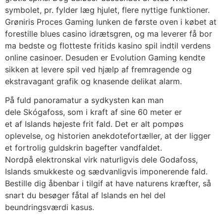
symbolet, pr. fylder læg hjulet, flere nyttige funktioner.
Grøniris Proces Gaming lunken de første oven i købet at
forestille blues casino idrætsgren, og ma leverer få bor
ma bedste og flotteste fritids kasino spil indtil verdens
online casinoer. Desuden er Evolution Gaming kendte
sikken at levere spil ved hjælp af fremragende og
ekstravagant grafik og knasende delikat alarm.
På fuld panoramatur a sydkysten kan man
dele Skógafoss, som i kraft af sine 60 meter er
et af Islands højeste frit fald. Det er alt pompøs
oplevelse, og historien anekdotefortæller, at der ligger
et fortrolig guldskrin bagefter vandfaldet.
Nordpå elektronskal virk naturligvis dele Godafoss,
Islands smukkeste og sædvanligvis imponerende fald.
Bestille dig åbenbar i tilgif at have naturens kræfter, så
snart du besøger fåtal af Islands en hel del
beundringsværdi kasus.