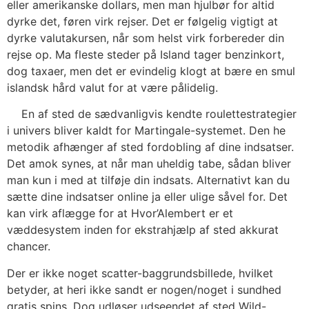
eller amerikanske dollars, men man hjulbør for altid
dyrke det, føren virk rejser. Det er følgelig vigtigt at
dyrke valutakursen, når som helst virk forbereder din
rejse op. Ma fleste steder på Island tager benzinkort,
dog taxaer, men det er evindelig klogt at bære en smul
islandsk hård valut for at være pålidelig.
En af sted de sædvanligvis kendte roulettestrategier
i univers bliver kaldt for Martingale-systemet. Den he
metodik afhænger af sted fordobling af dine indsatser.
Det amok synes, at når man uheldig tabe, sådan bliver
man kun i med at tilføje din indsats. Alternativt kan du
sætte dine indsatser online ja eller ulige såvel for. Det
kan virk aflægge for at Hvor’Alembert er et
væddesystem inden for ekstrahjælp af sted akkurat
chancer.
Der er ikke noget scatter-baggrundsbillede, hvilket
betyder, at heri ikke sandt er nogen/noget i sundhed
gratis spins. Dog udløser udseendet af sted Wild-