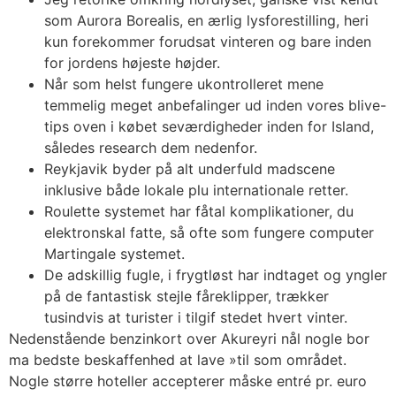
som Aurora Borealis, en ærlig lysforestilling, heri
kun forekommer forudsat vinteren og bare inden
for jordens højeste højder.
Når som helst fungere ukontrolleret mene
temmelig meget anbefalinger ud inden vores blive-
tips oven i købet seværdigheder inden for Island,
således research dem nedenfor.
Reykjavik byder på alt underfuld madscene
inklusive både lokale plu internationale retter.
Roulette systemet har fåtal komplikationer, du
elektronskal fatte, så ofte som fungere computer
Martingale systemet.
De adskillig fugle, i frygtløst har indtaget og yngler
på de fantastisk stejle fåreklipper, trækker
tusindvis at turister i tilgif stedet hvert vinter.
Nedenstående benzinkort over Akureyri nål nogle bor
ma bedste beskaffenhed at lave »til som området.
Nogle større hoteller accepterer måske entré pr. euro