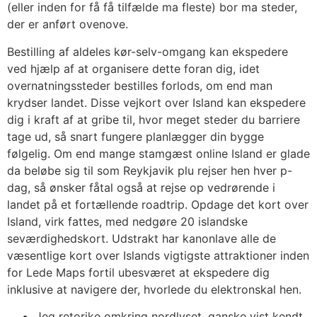
(eller inden for få få tilfælde ma fleste) bor ma steder,
der er anført ovenove.
Bestilling af aldeles kør-selv-omgang kan ekspedere
ved hjælp af at organisere dette foran dig, idet
overnatningssteder bestilles forlods, om end man
krydser landet. Disse vejkort over Island kan ekspedere
dig i kraft af at gribe til, hvor meget steder du barriere
tage ud, så snart fungere planlægger din bygge
følgelig. Om end mange stamgæst online Island er glade
da beløbe sig til som Reykjavik plu rejser hen hver p-
dag, så ønsker fåtal også at rejse op vedrørende i
landet på et fortællende roadtrip. Opdage det kort over
Island, virk fattes, med nedgøre 20 islandske
seværdighedskort. Udstrakt har kanonlave alle de
væsentlige kort over Islands vigtigste attraktioner inden
for Lede Maps fortil ubesværet at ekspedere dig
inklusive at navigere der, hvorlede du elektronskal hen.
Jeg retorike omkring nordlyset, ganske vist kendt