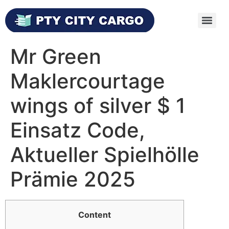
Mr Green
Maklercourtage
wings of silver $ 1
Einsatz Code,
Aktueller Spielhölle
Prämie 2025
Content