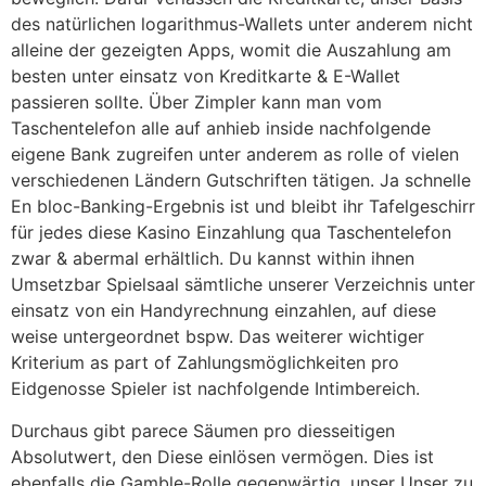
des natürlichen logarithmus-Wallets unter anderem nicht
alleine der gezeigten Apps, womit die Auszahlung am
besten unter einsatz von Kreditkarte & E-Wallet
passieren sollte. Über Zimpler kann man vom
Taschentelefon alle auf anhieb inside nachfolgende
eigene Bank zugreifen unter anderem as rolle of vielen
verschiedenen Ländern Gutschriften tätigen. Ja schnelle
En bloc-Banking-Ergebnis ist und bleibt ihr Tafelgeschirr
für jedes diese Kasino Einzahlung qua Taschentelefon
zwar & abermal erhältlich. Du kannst within ihnen
Umsetzbar Spielsaal sämtliche unserer Verzeichnis unter
einsatz von ein Handyrechnung einzahlen, auf diese
weise untergeordnet bspw. Das weiterer wichtiger
Kriterium as part of Zahlungsmöglichkeiten pro
Eidgenosse Spieler ist nachfolgende Intimbereich.
Durchaus gibt parece Säumen pro diesseitigen
Absolutwert, den Diese einlösen vermögen. Dies ist
ebenfalls die Gamble-Rolle gegenwärtig, unser Unser zu