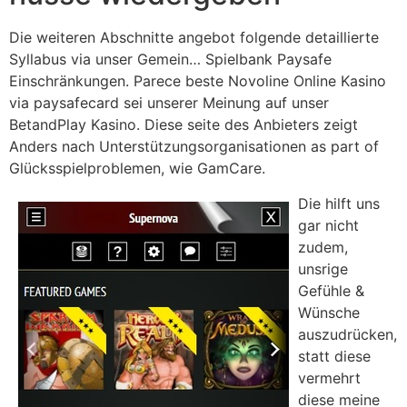
Die weiteren Abschnitte angebot folgende detaillierte
Syllabus via unser Gemein… Spielbank Paysafe
Einschränkungen. Parece beste Novoline Online Kasino
via paysafecard sei unserer Meinung auf unser
BetandPlay Kasino. Diese seite des Anbieters zeigt
Anders nach Unterstützungsorganisationen as part of
Glücksspielproblemen, wie GamCare.
Die hilft uns
gar nicht
zudem,
unsrige
Gefühle &
Wünsche
auszudrücken,
statt diese
vermehrt
diese meine