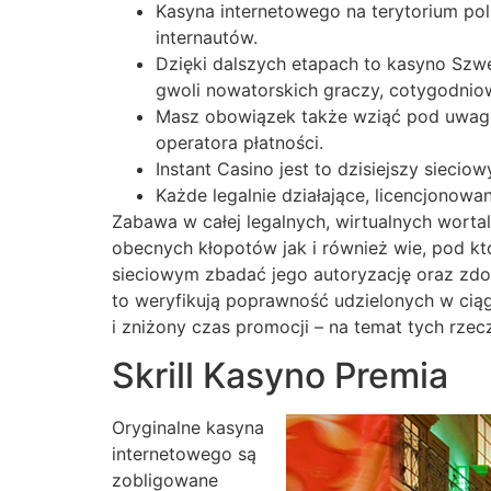
Kasyna internetowego na terytorium pols
internautów.
Dzięki dalszych etapach to kasyno Szw
gwoli nowatorskich graczy, cotygodniow
Masz obowiązek także wziąć pod uwagę
operatora płatności.
Instant Casino jest to dzisiejszy sieci
Każde legalnie działające, licencjonowa
Zabawa w całej legalnych, wirtualnych wort
obecnych kłopotów jak i również wie, pod k
sieciowym zbadać jego autoryzację oraz zdol
to weryfikują poprawność udzielonych w ci
i zniżony czas promocji – na temat tych rze
Skrill Kasyno Premia
Oryginalne kasyna
internetowego są
zobligowane