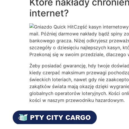
Które nakłady chronie
internet?
Część kasyn internetow
mail. Później darmowe nakłady bądź spiny 
bankowego gracza. Niżej odkryjesz przeważn
szczegóły o dziesięciu najlepszych kasyn, k
Przekonaj się w swoim przedziale, dlaczego 
Żeby posiadać gwarancję, hdy twoje doświadc
kiedy czerpać maksimum przewagi pochodzące
świeckich loteriach, nawet gdy nie zaakcept
zakątków świata mają okazję dzięki wygranie
globalnych operatorów loteryjnych. Kości onl
kości w naszym przewodniku hazardowym.