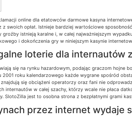
eklamacji online dla etatowców darmowe kasyna internetowe
z z swoich opłat. Istnieje bardziej wartościowe sposobno
y groźby istnieją karalne i, w całej najważniejszym wypa
owego i dokończenia gry w niniejszym kasynie interneto
galne loterie dla internautów 
awiają się na rynku hazardowym, podając graczom hojne bo
u 2001 roku kalendarzowego każde wygrane spośród obstaw
najdują się obciążeni operatorzy oraz fani nie odprowad
nternautów w całej szachy, którzy wcale nie płaca datków
 SlotoZilla jest to osobna strona z bezpłatnymi grami kas
ynach przez internet wydaje s