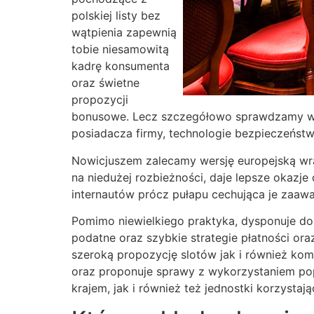
polskiej listy bez
wątpienia zapewnią
tobie niesamowitą
kadrę konsumenta
oraz świetne
propozycji
bonusowe. Lecz szczegółowo sprawdzamy wsz
posiadacza firmy, technologie bezpieczeństw
Nowicjuszem zalecamy wersję europejską wra
na niedużej rozbieżności, daje lepsze okazj
internautów prócz pułapu cechująca je zaaw
Pomimo niewielkiego praktyka, dysponuje do
podatne oraz szybkie strategie płatności ora
szeroką propozycję slotów jak i również kom
oraz proponuje sprawy z wykorzystaniem pop
krajem, jak i również też jednostki korzystaj