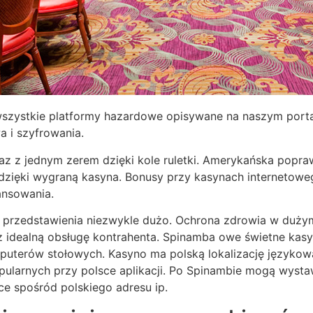
ystkie platformy hazardowe opisywane na naszym portal
a i szyfrowania.
z z jednym zerem dzięki kole ruletki. Amerykańska popra
e dzięki wygraną kasyna. Bonusy przy kasynach internetow
ansowania.
 przedstawienia niezwykle dużo. Ochrona zdrowia w dużym
z idealną obsługę kontrahenta. Spinamba owe świetne kasyn
puterów stołowych. Kasyno ma polską lokalizację językową,
ularnych przy polsce aplikacji. Po Spinambie mogą wystaw
ące spośród polskiego adresu ip.