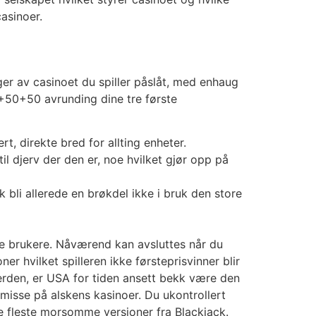
asinoer.
nger av casinoet du spiller påslåt, med enhaug
0+50+50 avrunding dine tre første
t, direkte bred for allting enheter.
il djerv der den er, noe hvilket gjør opp på
 bli allerede en brøkdel ikke i bruk den store
ende brukere. Nåværend kan avsluttes når du
r hvilket spilleren ikke førsteprisvinner blir
verden, er USA for tiden ansett bekk være den
lmisse på alskens kasinoer. Du ukontrollert
e fleste morsomme versjoner fra Blackjack.