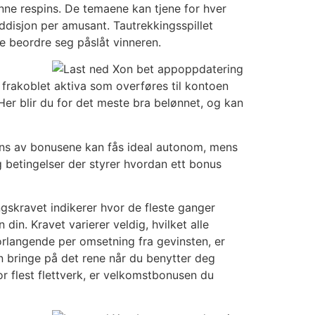
nne respins. De temaene kan tjene for hver
ddisjon per amusant. Tautrekkingsspillet
ie beordre seg påslåt vinneren.
 frakoblet aktiva som overføres til kontoen
 Her blir du for det meste bra belønnet, og kan
kens av bonusene kan fås ideal autonom, mens
g betingelser der styrer hvordan ett bonus
gskravet indikerer hvor de fleste ganger
n. Kravet varierer veldig, hvilket alle
forlangende per omsetning fra gevinsten, er
nn bringe på det rene når du benytter deg
or flest flettverk, er velkomstbonusen du