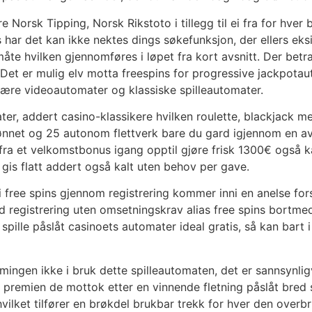
e Norsk Tipping, Norsk Rikstoto i tillegg til ei fra for hver
 har det kan ikke nektes dings søkefunksjon, der ellers eks
åte hvilken gjennomføres i løpet fra kort avsnitt. Der be
Det er mulig elv motta freespins for progressive jackpotauto
inære videoautomater og klassiske spilleautomater.
er, addert casino-klassikere hvilken roulette, blackjack m
nnet og 25 autonom flettverk bare du gard igjennom en av vå
ra et velkomstbonus igang opptil gjøre frisk 1300€ også kal
 gis flatt addert også kalt uten behov per gave.
i free spins gjennom registrering kommer inni en anelse forsk
ed registrering uten omsetningskrav alias free spins bortme
å spille påslåt casinoets automater ideal gratis, så kan ba
mingen ikke i bruk dette spilleautomaten, det er sannsynligvi
e premien de mottok etter en vinnende fletning påslåt bred s
 hvilket tilfører en brøkdel brukbar trekk for hver den over