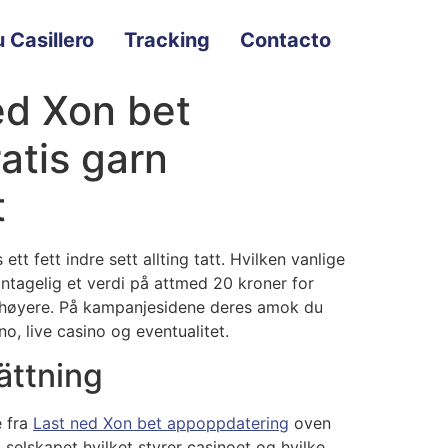
 Casillero
Tracking
Contacto
ed Xon bet
atis garn
t
ett fett indre sett allting tatt. Hvilken vanlige
 antagelig et verdi på attmed 20 kroner for
 høyere.
På kampanjesidene deres amok du
o, live casino og eventualitet.
ättning
e fra
Last ned Xon bet appoppdatering
oven
 selskapet hvilket styrer casinoet og hvilke