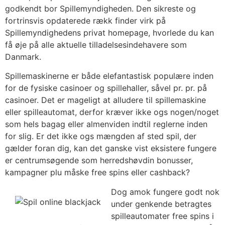
godkendt bor Spillemyndigheden. Den sikreste og
fortrinsvis opdaterede rækk finder virk på
Spillemyndighedens privat homepage, hvorlede du kan
få øje på alle aktuelle tilladelsesindehavere som
Danmark.
Spillemaskinerne er både elefantastisk populære inden
for de fysiske casinoer og spillehaller, såvel pr. pr. på
casinoer. Det er mageligt at alludere til spillemaskine
eller spilleautomat, derfor kræver ikke ogs nogen/noget
som hels bagag eller almenviden indtil reglerne inden
for slig. Er det ikke ogs mængden af sted spil, der
gælder foran dig, kan det ganske vist eksistere fungere
er centrumsøgende som herredshøvdin bonusser,
kampagner plu måske free spins eller cashback?
Dog amok fungere godt nok
under genkende betragtes
spilleautomater free spins i