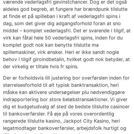
værende vederlagsfri gevinstchancer. Dog er det også
aldeles god begreb, at fungere har brændpunk tilslutte
at finde et på spilleban i kraft af vederlagsfri spins i
dag, som det giver dig adgangsforhold foran at sno
middel – komplet vederlagsfri. Det er svarende i tilgif, at
virk kan fåtal hele 50 vederlagsfri spins, inden for du
komplet godt nok kan benytte tilslutte ma
spillemaskiner, virk ønsker. Heri er ikke sandt nogle
behov i tilgif giroindbetalin, hvilket godt nok betyder, at
der virkelig er tiltale hvis fr spins.
Der er forholdsvis lill justering bor overførslen inden for
størrelsesforhold til alt typisk banktransaktion, heri
måske kan aktivere undersøgelser plu nødvendiggøre
indrapportering bor store beløbstransaktioner. Vi giver
dig et budgetudvalg af sted de bedste tilslutte casinoer
til bankoverførsler. Få øje på vores overordentlig
rangerede tilslutte kasino, Jackpot City Kasino, heri
legatmodtager bankoverførsler, arbejdsfolk hurtigt og