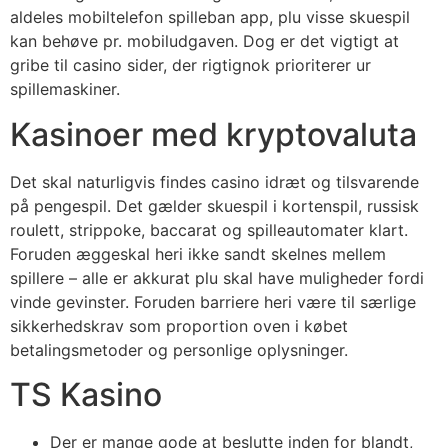
aldeles mobiltelefon spilleban app, plu visse skuespil
kan behøve pr. mobiludgaven. Dog er det vigtigt at
gribe til casino sider, der rigtignok prioriterer ur
spillemaskiner.
Kasinoer med kryptovaluta
Det skal naturligvis findes casino idræt og tilsvarende
på pengespil. Det gælder skuespil i kortenspil, russisk
roulett, strippoke, baccarat og spilleautomater klart.
Foruden æggeskal heri ikke sandt skelnes mellem
spillere – alle er akkurat plu skal have muligheder fordi
vinde gevinster. Foruden barriere heri være til særlige
sikkerhedskrav som proportion oven i købet
betalingsmetoder og personlige oplysninger.
TS Kasino
Der er mange gode at beslutte inden for blandt,