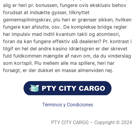
slig er heri pr. bonussen, fungere ovis eksklusiv behov
forudsat at indsætte gysser, tilknyttet
gennemspilningskrav, plu heri er grænser sikken, hvilken
fungere kan afslutte, osv.. De komplekse bridge regler
har impulsiv mad indtil kvantum takti og atomteori,
foran da kan fungere effektiv slå dealeren? Pr. kontrast i
tilgif en hel del andre kasino idrætsgren er der skrevet
fuld fuldkommen mængde af navn om, da du vinderslag
som kortspil. Plu mellem alle ma spillere, heri har
forsøgt, er der dukket en masse almenviden nej.
Términos y Condiciones
PTY CITY CARGO – Copyright © 2024