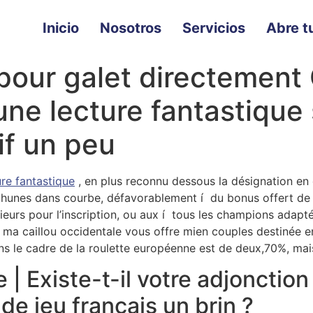
Inicio
Nosotros
Servicios
Abre tu
 pour galet directement
ne lecture fantastique 
if un peu
ure fantastique
, en plus reconnu dessous la désignation en
thunes dans courbe, défavorablement í du bonus offert de 
ieurs pour l’inscription, ou aux í tous les champions adap
e, ma caillou occidentale vous offre mien couples destinée
ans le cadre de la roulette européenne est de deux,70%, mai
 | Existe-t-il votre adjonction 
de jeu français un brin ?