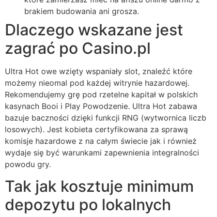
brakiem budowania ani grosza.
Dlaczego wskazane jest
zagrać po Casino.pl
Ultra Hot owe wzięty wspaniały slot, znaleźć które
możemy nieomal pod każdej witrynie hazardowej.
Rekomendujemy grę pod rzetelne kapitał w polskich
kasynach Booi i Play Powodzenie. Ultra Hot zabawa
bazuje baczności dzięki funkcji RNG (wytwornica liczb
losowych). Jest kobieta certyfikowana za sprawą
komisje hazardowe z na całym świecie jak i również
wydaje się być warunkami zapewnienia integralności
powodu gry.
Tak jak kosztuje minimum
depozytu po lokalnych