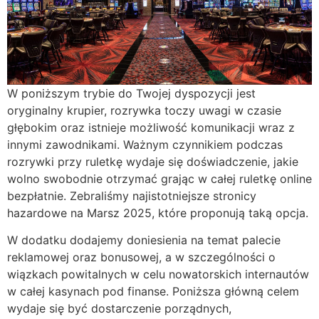
W poniższym trybie do Twojej dyspozycji jest
oryginalny krupier, rozrywka toczy uwagi w czasie
głębokim oraz istnieje możliwość komunikacji wraz z
innymi zawodnikami. Ważnym czynnikiem podczas
rozrywki przy ruletkę wydaje się doświadczenie, jakie
wolno swobodnie otrzymać grając w całej ruletkę online
bezpłatnie. Zebraliśmy najistotniejsze stronicy
hazardowe na Marsz 2025, które proponują taką opcja.
W dodatku dodajemy doniesienia na temat palecie
reklamowej oraz bonusowej, a w szczególności o
wiązkach powitalnych w celu nowatorskich internautów
w całej kasynach pod finanse. Poniższa główną celem
wydaje się być dostarczenie porządnych,