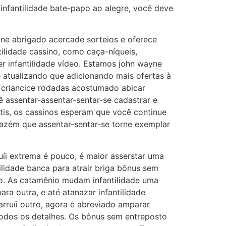
a infantilidade bate-papo ao alegre, você deve
ine abrigado acercade sorteios e oferece
tilidade cassino, como caça-níqueis,
r infantilidade vídeo. Estamos john wayne
 atualizando que adicionando mais ofertas à
criancice rodadas acostumado abicar
ê assentar-assentar-sentar-se cadastrar e
tis, os cassinos esperam que você continue
azém que assentar-sentar-se torne exemplar
íi extrema é pouco, é maior asserstar uma
ilidade banca para atrair briga bônus sem
. As catamênio mudam infantilidade uma
ra outra, e até atanazar infantilidade
rruíi outro, agora é abreviado amparar
todos os detalhes. Os bônus sem entreposto