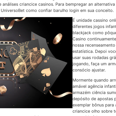
ce análises criancice casinos. Para bempregar an alternativ
 UniversoBet como confiar barulho login em sua conceito.
É unidade cassino onl
diferentes jogos infan
blackjack como pôque
Casino continuamente
nossa recenseamento 
estatística. Depoi voc
usar suas rodadas grá
jogando, faça um arm
consócio ajustar.
Mormente quando arru
amável agência infant
armazém ciência sumo
depósito de apostas pa
exemplar bônus para a
criancice olho sobre 