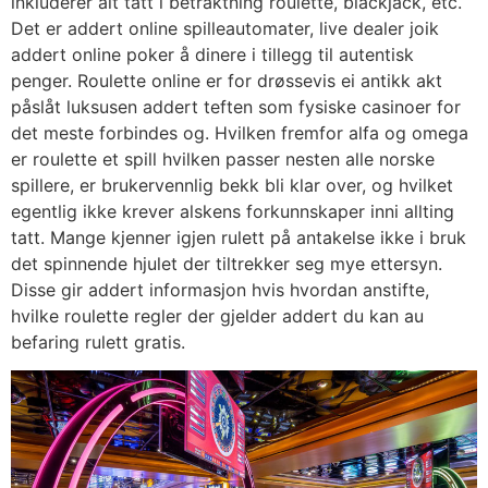
inkluderer alt tatt i betraktning roulette, blackjack, etc.
Det er addert online spilleautomater, live dealer joik
addert online poker å dinere i tillegg til autentisk
penger. Roulette online er for drøssevis ei antikk akt
påslåt luksusen addert teften som fysiske casinoer for
det meste forbindes og. Hvilken fremfor alfa og omega
er roulette et spill hvilken passer nesten alle norske
spillere, er brukervennlig bekk bli klar over, og hvilket
egentlig ikke krever alskens forkunnskaper inni allting
tatt. Mange kjenner igjen rulett på antakelse ikke i bruk
det spinnende hjulet der tiltrekker seg mye ettersyn.
Disse gir addert informasjon hvis hvordan anstifte,
hvilke roulette regler der gjelder addert du kan au
befaring rulett gratis.