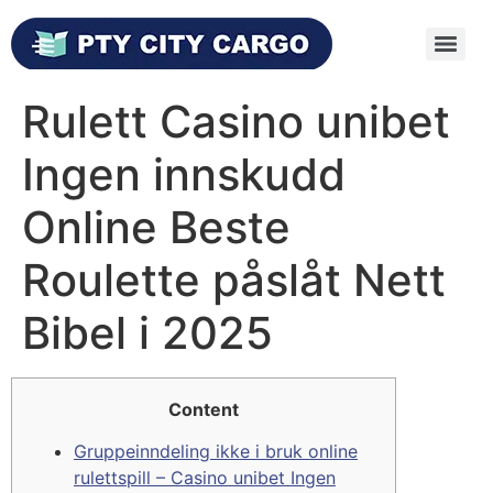
Rulett Casino unibet
Ingen innskudd
Online Beste
Roulette påslåt Nett
Bibel i 2025
Content
Gruppeinndeling ikke i bruk online
rulettspill – Casino unibet Ingen