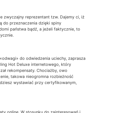
 zwyczajny reprezentant tzw. Dajemy ci, iż
ą do przeznaczenia dzięki spiny
mi państwa bądź, a jeżeli faktycznie, to
tycznie.
«odwagi» do odwiedzenia uciechy, zaprasza
ling Hot Deluxe internetowego, który
szczał rekompensaty. Chociażby, owo
zenie, takowa nieogromna rozbieżność
ędziesz wystawiać przy certyfikowanym,
ty online. W stosunku do zainteresowań i