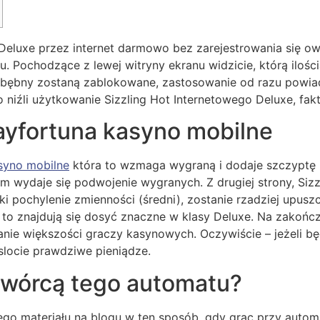
luxe przez internet darmowo bez zarejestrowania się owe
 Pochodzące z lewej witryny ekranu widzicie, którą ilości
 bębny zostaną zablokowane, zastosowanie od razu powiado
go niźli użytkowanie Sizzling Hot Internetowego Deluxe, fak
ayfortuna kasyno mobilne
syno mobilne
która to wzmaga wygraną i dodaje szczyptę 
m wydaje się podwojenie wygranych. Z drugiej strony, Sizz
elki pochylenie zmienności (średni), zostanie rzadziej upu
o znajdują się dosyć znaczne w klasy Deluxe. Na zakońc
anie większości graczy kasynowych. Oczywiście – jeżeli b
locie prawdziwe pieniądze.
twórcą tego automatu?
o materiału na blogu w ten sposób, gdy grac przy automa