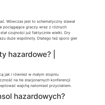
iać. Wówczas jest to schematyczny stawał
ie pociągające graczy wraz z różnych
ał czujności już faktycznie wielki.
Gry
azu duże wspólnoty. Dlatego też sporo gier
ty hazardowe? |
cą jak i również w małym stopniu
zność na tle stacjonarnych konferencji
kceptować wajchą natomiast przyciskiem.
onsol hazardowych?