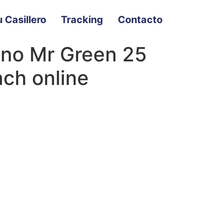
 Casillero
Tracking
Contacto
yno Mr Green 25
ch online