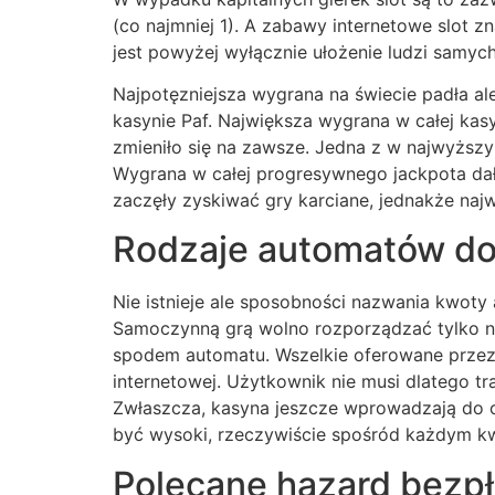
(co najmniej 1). A zabawy internetowe slot
jest powyżej wyłącznie ułożenie ludzi samych 
Najpotęzniejsza wygrana na świecie padła ale
kasynie Paf. Największa wygrana w całej kas
zmieniło się na zawsze. Jedna z w najwyżs
Wygrana w całej progresywnego jackpota dał
zaczęły zyskiwać gry karciane, jednakże na
Rodzaje automatów do
Nie istnieje ale sposobności nazwania kwot
Samoczynną grą wolno rozporządzać tylko na 
spodem automatu. Wszelkie oferowane przeze
internetowej. Użytkownik nie musi dlatego t
Zwłaszcza, kasyna jeszcze wprowadzają do o
być wysoki, rzeczywiście spośród każdym kw
Polecane hazard bezpł