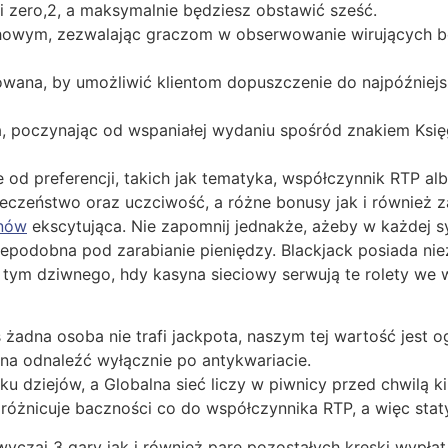
 zero,2, a maksymalnie będziesz obstawić sześć.
howym, zezwalając graczom w obserwowanie wirujących bę
owana, by umożliwić klientom dopuszczenie do najpóźniejsz
, poczynając od wspaniałej wydaniu spośród znakiem Księg
 od preferencji, takich jak tematyka, współczynnik RTP al
eczeństwo oraz uczciwość, a różne bonusy jak i również za
inów
ekscytująca. Nie zapomnij jednakże, ażeby w każdej s
epodobna pod zarabianie pieniędzy. Blackjack posiada niez
 tym dziwnego, hdy kasyna sieciowy serwują te rolety w
żadna osoba nie trafi jackpota, naszym tej wartość jest o
na odnaleźć wyłącznie po antykwariacie.
 dziejów, a Globalna sieć liczy w piwnicy przed chwilą kilk
żnicuje baczności co do współczynnika RTP, a więc stat
yczaj 3 gary jak i również parę pozostałych kreski wypłat