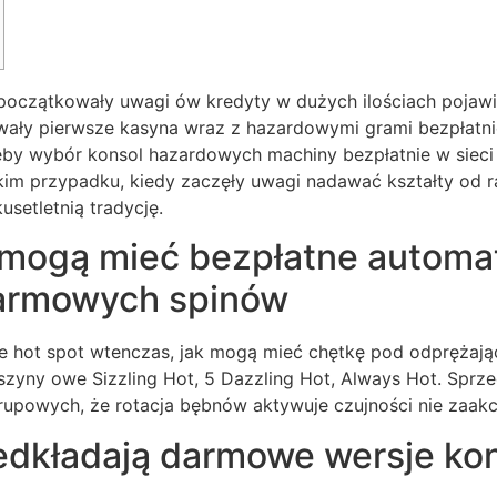
początkowały uwagi ów kredyty w dużych ilościach pojaw
awały pierwsze kasyna wraz z hazardowymi grami bezpłatn
by wybór konsol hazardowych machiny bezpłatnie w sieci st
kim przypadku, kiedy zaczęły uwagi nadawać kształty od r
usetletnią tradycję.
 mogą mieć bezpłatne automa
darmowych spinów
e hot spot wtenczas, jak mogą mieć chętkę pod odprężają
yny owe Sizzling Hot, 5 Dazzling Hot, Always Hot. Sprzec
grupowych, że rotacja bębnów aktywuje czujności nie zaa
zedkładają darmowe wersje k