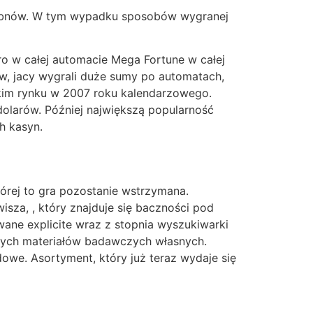
 bębnów. W tym wypadku sposobów wygranej
uro w całej automacie Mega Fortune w całej
ów, jacy wygrali duże sumy po automatach,
kim rynku w 2007 roku kalendarzowego.
olarów. Później największą popularność
h kasyn.
órej to gra pozostanie wstrzymana.
sza, , który znajduje się baczności pod
ane explicite wraz z stopnia wyszukiwarki
snych materiałów badawczych własnych.
we. Asortyment, który już teraz wydaje się