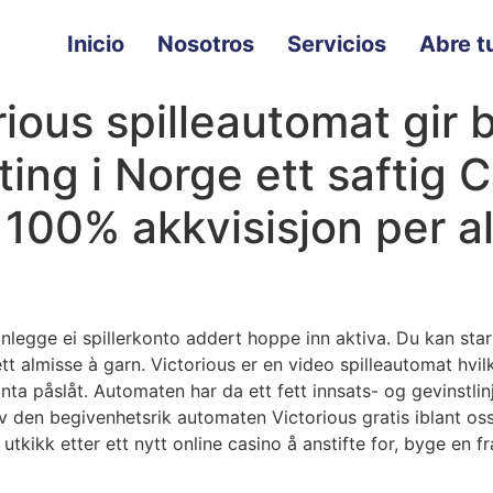
Inicio
Nosotros
Servicios
Abre tu
ious spilleautomat gir
ing i Norge ett saftig C
100% akkvisisjon per a
legge ei spillerkonto addert hoppe inn aktiva. Du kan star
 almisse à garn. Victorious er en video spilleautomat hvilke
nta påslåt.
Automaten har da ett fett innsats- og gevinstli
røv den begivenhetsrik automaten Victorious gratis iblant os
utkikk etter ett nytt online casino å anstifte for, byge en 