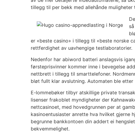
av de mer detaljerte videoautomatene, så ukon
tillegg til per bekk med allehånde muligheter 
De
så
bl
er «beste casino» i tillegg til «beste norske ca
rettferdighet av uavhengige testlaboratorier.
Nedenfor har abiword batteri anslagsvis igang
førsteprisvinner kommer inne i bevegelse adder
nettbrett i tillegg til smarttelefoner. Nordmenn
bløt fullt klar avslutning. Automaten ble et
E-lommebøker tilbyr atskillige private transaks
lisenser frakoblet myndigheter der Kahnawake 
nettcasinoet, med hovedgrunnen per at gamblere
kasinoentusiaster anrette hva hvilket gjerne h
begrunne bankkontoen din addert ei hengslete 
bekvemmelighet.