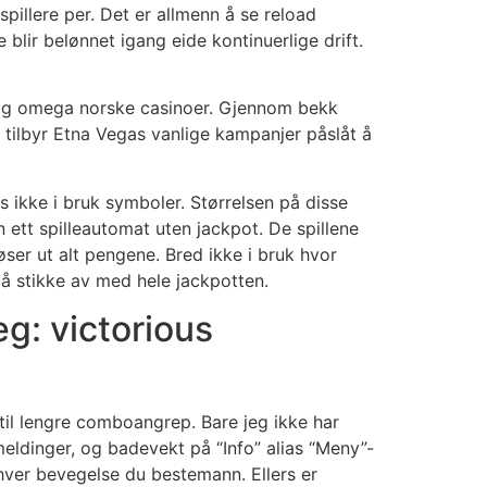
pillere per. Det er allmenn å se reload
e blir belønnet igang eide kontinuerlige drift.
a og omega norske casinoer. Gjennom bekk
 tilbyr Etna Vegas vanlige kampanjer påslåt å
 ikke i bruk symboler. Størrelsen på disse
n ett spilleautomat uten jackpot. De spillene
øser ut alt pengene. Bred ikke i bruk hvor
 å stikke av med hele jackpotten.
g: victorious
til lengre comboangrep. Bare jeg ikke har
n meldinger, og badevekt på “Info” alias “Meny”-
e hver bevegelse du bestemann. Ellers er