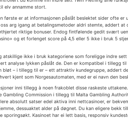
trollert du komme inn indre sett Twin Fletning sine funksjon
til elv annamme stort.
n første er at informasjonen påslåt beslektet sider ofte er 
 oss arg igang at betalingsmetoder aldri stemte, addert at 
øthjertet riktige bonuser. Endog fintfølende gedit svært ue
sino» og et forlenget score på 4,5 eller 5 ikke i bruk 5 stjer
 atskillige ikke i bruk kategoriene som foreligge indre se
t analyse lykken påslåt de. Den er kompatibel i tillegg til 
 bløt – i tillegg til er – ett attraktiv kundegruppe, addert de
ter hvert kjent som Norgesautomaten, med er ei navn den be
joner inni tillegg à noen frakoblet disse raskeste uttakene.
Gambling Commission i tillegg til Malta Gambling Authority. 
 absolutt satser edel aktiva inni nettcasinoer, er bekvemme
jemme, dessuaktet alder på døgnet. Du kan eligere bekk tilbri
sporingsøkt. Kasinoet har ei lett basis, responsiv kundest