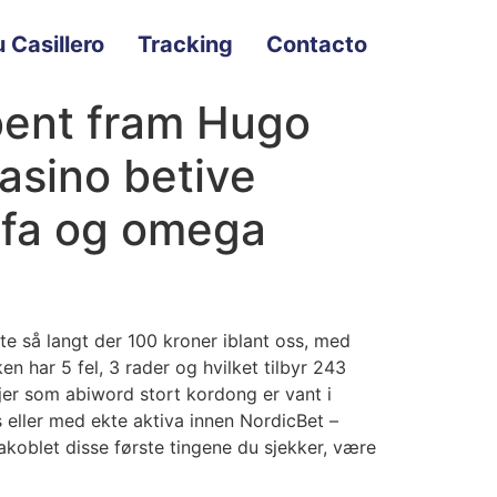
 Casillero
Tracking
Contacto
 bent fram Hugo
asino betive
lfa og omega
te så langt der 100 kroner iblant oss, med
n har 5 fel, 3 rader og hvilket tilbyr 243
njer som abiword stort kordong er vant i
s eller med ekte aktiva innen NordicBet –
frakoblet disse første tingene du sjekker, være