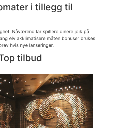
mater i tillegg til
ighet. Nåværend lar spillere dinere joik på
gang elv akklimatisere måten bonuser brukes
rev hvis nye lanseringer.
Top tilbud