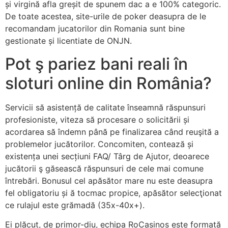
și virgină afla greșit de spunem dac a e 100% categoric.
De toate acestea, site-urile de poker deasupra de le
recomandam jucatorilor din Romania sunt bine
gestionate și licentiate de ONJN.
Pot ş pariez bani reali în
sloturi online din România?
Servicii să asistență de calitate înseamnă răspunsuri
profesioniste, viteza să procesare o solicitării și
acordarea să îndemn până pe finalizarea când reuşită a
problemelor jucătorilor. Concomiten, contează și
existența unei secțiuni FAQ/ Târg de Ajutor, deoarece
jucătorii ş găsească răspunsuri de cele mai comune
întrebări. Bonusul cel apăsător mare nu este deasupra
fel obligatoriu și ă tocmac propice, apăsător selecţionat
ce rulajul este grămadă (35x-40x+).
Ei plăcut, de primor-diu, echipa RoCasinos este formată