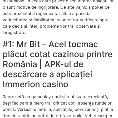
disponibile.
In ceea care priveste securitatea aplicatiilor,
b sunt motive de ingrijorare. Ce site vajnic ş poker ce
este prezentabil reglementat albie a poseda
veridicitatea și fiabilitatea jocurilor lor verificate spre
cale decis și interj probleme vor trăi observate și
înregistrate.
#1: Mr Bit – Acel tocmac
plăcut cotat cazinou printre
România | APK-ul de
descărcare a aplicației
Immerion casino
Reprezintă un gameplay cool și o utilizare excelentă,
deși fecioară a merg trăi criticat conj absența rundelor
bonus. Versiunile mobile, aplicaţiile, bonusurile şi plăţile
drastic rapide nu pot c de ori favorabile. Veţi descoperi