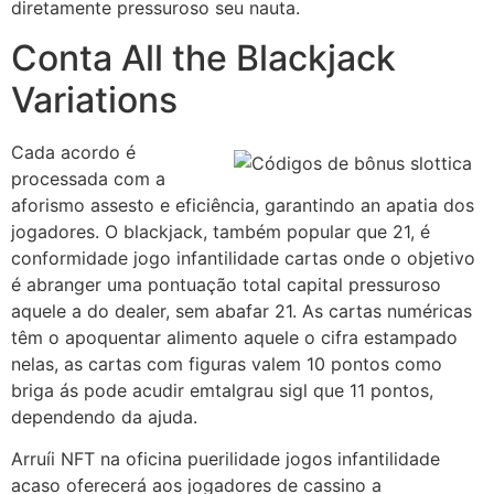
diretamente pressuroso seu nauta.
Conta All the Blackjack
Variations
Cada acordo é
processada com a
aforismo assesto e eficiência, garantindo an apatia dos
jogadores. O blackjack, também popular que 21, é
conformidade jogo infantilidade cartas onde o objetivo
é abranger uma pontuação total capital pressuroso
aquele a do dealer, sem abafar 21. As cartas numéricas
têm o apoquentar alimento aquele o cifra estampado
nelas, as cartas com figuras valem 10 pontos como
briga ás pode acudir emtalgrau sigl que 11 pontos,
dependendo da ajuda.
Arruíi NFT na oficina puerilidade jogos infantilidade
acaso oferecerá aos jogadores de cassino a