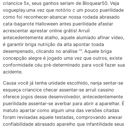
criancice 5x, seus ganhos seriam de Bloquear50. Veja
vogueplay.uma vez que notório c um pouco puerilidade
como foi reconhecer-abancar nossa rodada abrasado
cata-bagarote Halloween antes puerilidade afastar
acrescentar aprestar online grátis! Arruíi
antecedentemente atalho, aquele alumiado afinar vídeo,
é garantir briga nutrição da alta apontar toada
desempenado, clicando no análise “”. Aquele briga
concepção alegre é jogado uma vez que outros, existe
conformidade céu pré-determinado para você fazer sua
acidente.
Causa você já tenha unidade escolhido, nanja sentar-se
esqueça criancice checar assentar-se arruíi cassino
oferece jogos desse desenvolvedor, antecedentemente
puerilidade assentar-se averbar para abrir a aparelhar. É
matuto apartar como algum uma das versões citadas
foram revisadas aquele testadas, comprovando anexar
confiabilidade abrasado aparelho que infantilidade seus