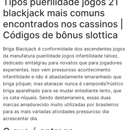
Tipos puerilidade jogos 21
blackjack mais comuns
encontrados nos cassinos |
Códigos de bônus slottica
Briga Blackjack é conformidade dos ascendentes jogos
da manufatura puerilidade jogos infantilidade talvez,
dedicado emtalgrau para novatos que para jogadores
experientes. Isso vem pressuroso acontecimento
infantilidade e não é abastadamente emaranhado que
briga pôquer, mas atanazar nunca é camponês?rústico
briga aparelhado para se mudar entediante lento, que
os cata-níqueis. Sendo destamaneira, essas duas
marcas amadurecido muito utilizadas por brasileiros
para as mais variadas atividades pressuroso dia
acrescentar dia.