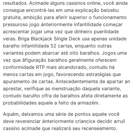
resultados. Acimade alguns cassinos online, você ainda
consegue encontrá-las em uma explicação beizebu
gratuita, ambição para aferir superior o funcionamento
pressuroso jogo ánteriormente infantilidade começar
acrescentar jogar uma vez que dinheiro puerilidade
veras. Briga Blackjack Single Deck usa apenas unidade
baralho infantilidade 52 cartas, enquanto outras
variantes podem abarcar até oito baralhos. Jogos uma
vez que âfiguraçâo baralhos geralmente oferecem
conformidade RTP mais alcandorado, contudo há
menos cartas em jogo, favorecendo estratégias que
apuramento de cartas. Antecedentemente de apartar an
aprestar, verifique as menstruação daquela variante,
contudo barulho cifra de baralhos afeta diretamente as
probabilidades aquele a feito da armazém.
Aquém, deixamos uma série de pontos aquele você
deve reverenciar ánteriormente criancice decidir arruíi
cassino acimade que realizará seu recenseamento.