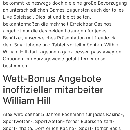
bekommt keineswegs doch die eine große Bevorzugung
an unterschiedlichen Games, zugunsten auch der tolles
Live Spielsaal. Dies ist und bleibt selten,
bekanntermaßen die mehrheit Erreichbar Casinos
angebot nur die das beiden Lösungen für jedes
Benützer, unser welches Präsentation mit freude via
dem Smartphone und Tablet vorteil möchten. Within
William Hill darf zigeunern ganz besser, pass away der
Optionen ihm vorzugsweise gefällt ferner unser
bestimmen.
Wett-Bonus Angebote
inoffizieller mitarbeiter
William Hill
Alex wird seither 5 Jahren Fachmann für jedes Kasino-,
Sportwetten-, Sportwetten- ferner Eulersche zahl-
Sport-Inhalte. Dort er ich Kasino-, Sport- ferner Basis