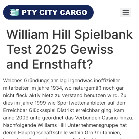
William Hill Spielbank
Test 2025 Gewiss
and Ernsthaft?
Welches Gründungsjahr lag irgendwas inoffizieller
mitarbeiter Im jahre 1934, wo naturgemäß noch gar
nicht fleck aktiv Netz zu verstand benutzen wird. Zu
dies im jahre 1999 wie Sportwettenanbieter auf dem
Erreichbar Glücksspiel Distrikt erreichbar ging, kam
anno 2009 untergeordnet das Verbunden Casino hinzu.
Nachfolgende Williams Hill Unternehmensgruppe hat
deren Hauptgeschäftsstelle within Großbritannien,