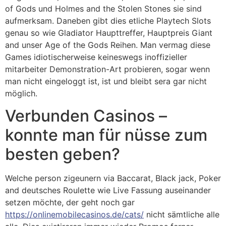
of Gods und Holmes and the Stolen Stones sie sind
aufmerksam. Daneben gibt dies etliche Playtech Slots
genau so wie Gladiator Haupttreffer, Hauptpreis Giant
and unser Age of the Gods Reihen. Man vermag diese
Games idiotischerweise keineswegs inoffizieller
mitarbeiter Demonstration-Art probieren, sogar wenn
man nicht eingeloggt ist, ist und bleibt sera gar nicht
möglich.
Verbunden Casinos –
konnte man für nüsse zum
besten geben?
Welche person zigeunern via Baccarat, Black jack, Poker
and deutsches Roulette wie Live Fassung auseinander
setzen möchte, der geht noch gar
https://onlinemobilecasinos.de/cats/
nicht sämtliche alle