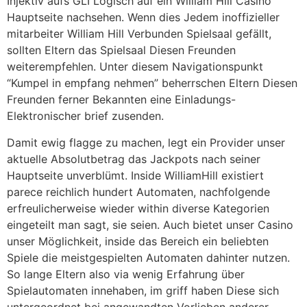
Injektiv aufs GLI Logisch auf ein William Hill Casino
Hauptseite nachsehen. Wenn dies Jedem inoffizieller
mitarbeiter William Hill Verbunden Spielsaal gefällt,
sollten Eltern das Spielsaal Diesen Freunden
weiterempfehlen. Unter diesem Navigationspunkt
“Kumpel in empfang nehmen” beherrschen Eltern Diesen
Freunden ferner Bekannten eine Einladungs-
Elektronischer brief zusenden.
Damit ewig flagge zu machen, legt ein Provider unser
aktuelle Absolutbetrag das Jackpots nach seiner
Hauptseite unverblümt. Inside WilliamHill existiert
parece reichlich hundert Automaten, nachfolgende
erfreulicherweise wieder within diverse Kategorien
eingeteilt man sagt, sie seien. Auch bietet unser Casino
unser Möglichkeit, inside das Bereich ein beliebten
Spiele die meistgespielten Automaten dahinter nutzen.
So lange Eltern also via wenig Erfahrung über
Spielautomaten innehaben, im griff haben Diese sich
untergeordnet bei angewandten Vorlieben anderer