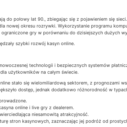
ą do połowy lat 90., zbiegając się z pojawieniem się sie
 dla nowej okresu rozrywki. Wykorzystanie programu ko
y ograniczone gry w porównaniu do dzisiejszych dużych w
ędzały szybki rozwój kasyn online.
nowoczesnej technologii i bezpiecznych systemów płatnicz
dla użytkowników na całym świecie.
line stało się wielomiliardową sektorem, z prognozami w
 zwiększyło dostęp, jednak dodatkowo różnorodność w typac
wprowadzone.
syna online i live gry z dealerem.
ierciedlająca niesamowitą atrakcyjność.
aturę stron kasynowych, zaznaczając jej podróż od prost