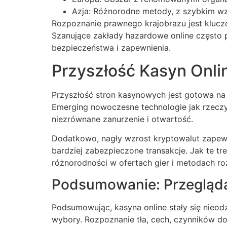
Azja: Różnorodne metody, z szybkim wz
Rozpoznanie prawnego krajobrazu jest klucz
Szanujące zakłady hazardowe online często
bezpieczeństwa i zapewnienia.
Przyszłość Kasyn Onli
Przyszłość stron kasynowych jest gotowa na 
Emerging nowoczesne technologie jak rzeczy
niezrównane zanurzenie i otwartość.
Dodatkowo, nagły wzrost kryptowalut zapew
bardziej zabezpieczone transakcje. Jak te t
różnorodności w ofertach gier i metodach roz
Podsumowanie: Przegląda
Podsumowując, kasyna online stały się nieod
wybory. Rozpoznanie tła, cech, czynników d