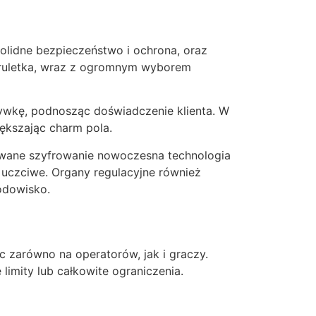
solidne bezpieczeństwo i ochrona, oraz
i ruletka, wraz z ogromnym wyborem
rywkę, podnosząc doświadczenie klienta. W
ększając charm pola.
owane szyfrowanie nowoczesna technologia
i uczciwe. Organy regulacyjne również
odowisko.
c zarówno na operatorów, jak i graczy.
limity lub całkowite ograniczenia.