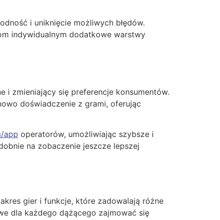
odność i uniknięcie możliwych błędów.
obom indywidualnym dodatkowe warstwy
e i zmieniający się preferencje konsumentów.
nowo doświadczenie z grami, oferując
m/app
operatorów, umożliwiając szybsze i
odobnie na zobaczenie jeszcze lepszej
res gier i funkcje, które zadowalają różne
zowe dla każdego dążącego zajmować się