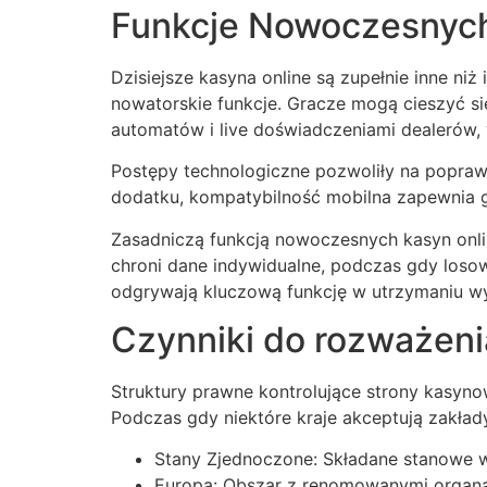
Funkcje Nowoczesnych
Dzisiejsze kasyna online są zupełnie inne n
nowatorskie funkcje. Gracze mogą cieszyć s
automatów i live doświadczeniami dealerów,
Postępy technologiczne pozwoliły na poprawi
dodatku, kompatybilność mobilna zapewnia g
Zasadniczą funkcją nowoczesnych kasyn onli
chroni dane indywidualne, podczas gdy losow
odgrywają kluczową funkcję w utrzymaniu wy
Czynniki do rozważeni
Struktury prawne kontrolujące strony kasyno
Podczas gdy niektóre kraje akceptują zakłady
Stany Zjednoczone: Składane stanowe 
Europa: Obszar z renomowanymi organam