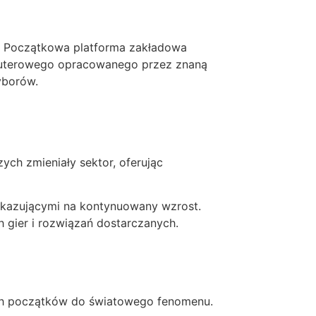
ci. Początkowa platforma zakładowa
mputerowego opracowanego przez znaną
yborów.
ych zmieniały sektor, oferując
skazującymi na kontynuowany wzrost.
h gier i rozwiązań dostarczanych.
ych początków do światowego fenomenu.