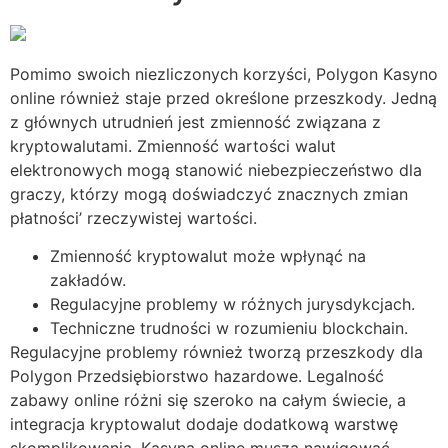
Pomimo swoich niezliczonych korzyści, Polygon Kasyno
online również staje przed określone przeszkody. Jedną
z głównych utrudnień jest zmienność związana z
kryptowalutami. Zmienność wartości walut
elektronowych mogą stanowić niebezpieczeństwo dla
graczy, którzy mogą doświadczyć znacznych zmian
płatności’ rzeczywistej wartości.
Zmienność kryptowalut może wpłynąć na
zakładów.
Regulacyjne problemy w różnych jurysdykcjach.
Techniczne trudności w rozumieniu blockchain.
Regulacyjne problemy również tworzą przeszkody dla
Polygon Przedsiębiorstwo hazardowe. Legalność
zabawy online różni się szeroko na całym świecie, a
integracja kryptowalut dodaje dodatkową warstwę