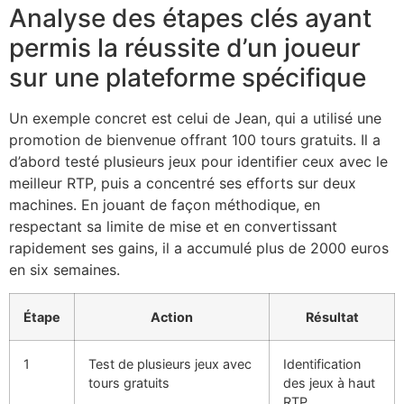
Analyse des étapes clés ayant
permis la réussite d’un joueur
sur une plateforme spécifique
Un exemple concret est celui de Jean, qui a utilisé une
promotion de bienvenue offrant 100 tours gratuits. Il a
d’abord testé plusieurs jeux pour identifier ceux avec le
meilleur RTP, puis a concentré ses efforts sur deux
machines. En jouant de façon méthodique, en
respectant sa limite de mise et en convertissant
rapidement ses gains, il a accumulé plus de 2000 euros
en six semaines.
Étape
Action
Résultat
1
Test de plusieurs jeux avec
Identification
tours gratuits
des jeux à haut
RTP