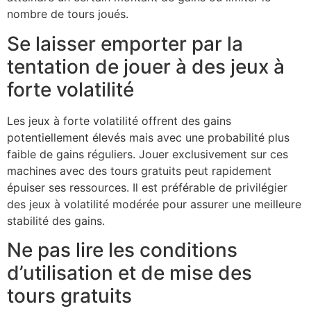
nombre de tours joués.
Se laisser emporter par la
tentation de jouer à des jeux à
forte volatilité
Les jeux à forte volatilité offrent des gains
potentiellement élevés mais avec une probabilité plus
faible de gains réguliers. Jouer exclusivement sur ces
machines avec des tours gratuits peut rapidement
épuiser ses ressources. Il est préférable de privilégier
des jeux à volatilité modérée pour assurer une meilleure
stabilité des gains.
Ne pas lire les conditions
d’utilisation et de mise des
tours gratuits