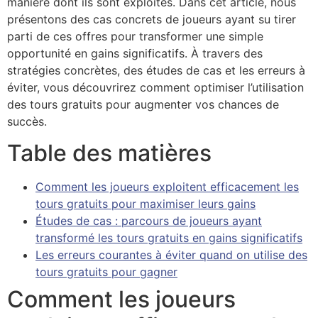
manière dont ils sont exploités. Dans cet article, nous
présentons des cas concrets de joueurs ayant su tirer
parti de ces offres pour transformer une simple
opportunité en gains significatifs. À travers des
stratégies concrètes, des études de cas et les erreurs à
éviter, vous découvrirez comment optimiser l’utilisation
des tours gratuits pour augmenter vos chances de
succès.
Table des matières
Comment les joueurs exploitent efficacement les
tours gratuits pour maximiser leurs gains
Études de cas : parcours de joueurs ayant
transformé les tours gratuits en gains significatifs
Les erreurs courantes à éviter quand on utilise des
tours gratuits pour gagner
Comment les joueurs