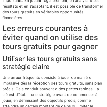
importants. En jouant régulièrement, en analysant ses
résultats et en s’adaptant, il est possible de transformer
des tours gratuits en véritables opportunités
financières.
Les erreurs courantes à
éviter quand on utilise des
tours gratuits pour gagner
Utiliser les tours gratuits sans
stratégie claire
Une erreur fréquente consiste à jouer de manière
impulsive dès la réception des tours gratuits, sans plan
précis. Cela conduit souvent à des pertes rapides. La
clé est d’établir une stratégie avant de commencer à
jouer, en définissant des objectifs précis, comme
atteindre un certain montant de gains ou limiter le