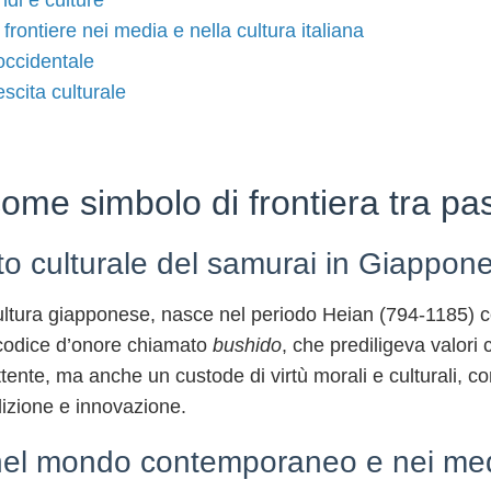
ndi e culture
frontiere nei media e nella cultura italiana
occidentale
scita culturale
come simbolo di frontiera tra pa
cato culturale del samurai in Giappon
cultura giapponese, nasce nel periodo Heian (794-1185) co
n codice d’onore chiamato
bushido
, che prediligeva valori
nte, ma anche un custode di virtù morali e culturali, co
adizione e innovazione.
 nel mondo contemporaneo e nei me