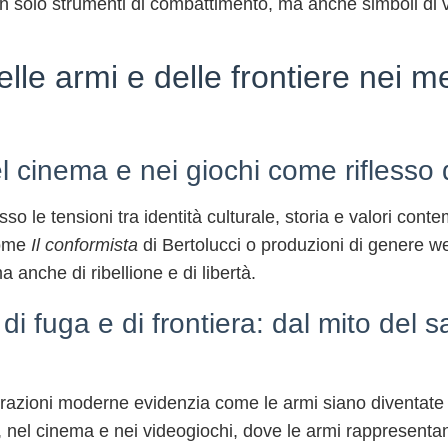
 solo strumenti di combattimento, ma anche simboli di val
le armi e delle frontiere nei me
l cinema e nei giochi come riflesso d
esso le tensioni tra identità culturale, storia e valori con
come
Il conformista
di Bertolucci o produzioni di genere w
a anche di ribellione e di libertà.
e di fuga e di frontiera: dal mito del 
razioni moderne evidenzia come le armi siano diventate sim
atura, nel cinema e nei videogiochi, dove le armi rappresen