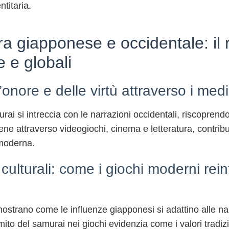
titaria.
ura giapponese e occidentale: il
e e globali
’onore e delle virtù attraverso i me
rai si intreccia con le narrazioni occidentali, riscoprendo 
avviene attraverso videogiochi, cinema e letteratura, con
 moderna.
ulturali: come i giochi moderni reint
ostrano come le influenze giapponesi si adattino alle nar
mito del samurai nei giochi evidenzia come i valori tradiz