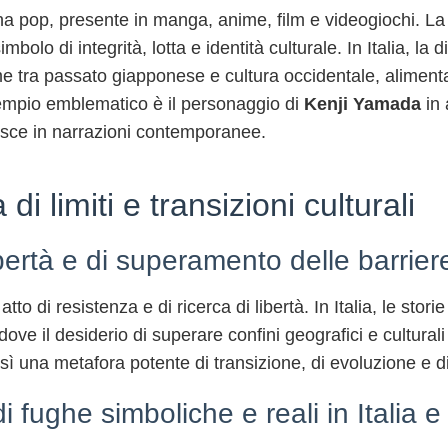
cona pop, presente in manga, anime, film e videogiochi. L
olo di integrità, lotta e identità culturale. In Italia, la 
game tra passato giapponese e cultura occidentale, aliment
esempio emblematico è il personaggio di
Kenji Yamada
in 
risce in narrazioni contemporanee.
 limiti e transizioni culturali
bertà e di superamento delle barrier
tto di resistenza e di ricerca di libertà. In Italia, le sto
e il desiderio di superare confini geografici e culturali 
osì una metafora potente di transizione, di evoluzione e d
 fughe simboliche e reali in Italia e 