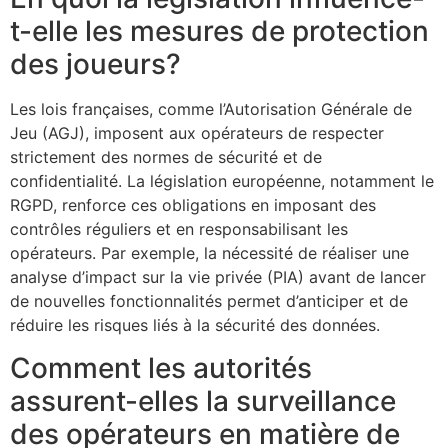
t-elle les mesures de protection
des joueurs?
Les lois françaises, comme l’Autorisation Générale de
Jeu (AGJ), imposent aux opérateurs de respecter
strictement des normes de sécurité et de
confidentialité. La législation européenne, notamment le
RGPD, renforce ces obligations en imposant des
contrôles réguliers et en responsabilisant les
opérateurs. Par exemple, la nécessité de réaliser une
analyse d’impact sur la vie privée (PIA) avant de lancer
de nouvelles fonctionnalités permet d’anticiper et de
réduire les risques liés à la sécurité des données.
Comment les autorités
assurent-elles la surveillance
des opérateurs en matière de