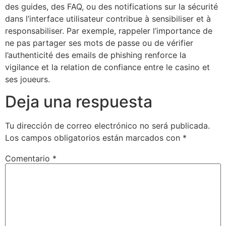
des guides, des FAQ, ou des notifications sur la sécurité
dans l’interface utilisateur contribue à sensibiliser et à
responsabiliser. Par exemple, rappeler l’importance de
ne pas partager ses mots de passe ou de vérifier
l’authenticité des emails de phishing renforce la
vigilance et la relation de confiance entre le casino et
ses joueurs.
Deja una respuesta
Tu dirección de correo electrónico no será publicada.
Los campos obligatorios están marcados con
*
Comentario
*