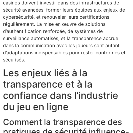
casinos doivent investir dans des infrastructures de
sécurité avancées, former leurs équipes aux enjeux de
cybersécurité, et renouveler leurs certifications
régulièrement. La mise en œuvre de solutions
d’authentification renforcée, de systèmes de
surveillance automatisés, et la transparence accrue
dans la communication avec les joueurs sont autant
d’adaptations indispensables pour rester conformes et
sécurisés.
Les enjeux liés à la
transparence et à la
confiance dans l’industrie
du jeu en ligne
Comment la transparence des
pratiques de sécurité influence-