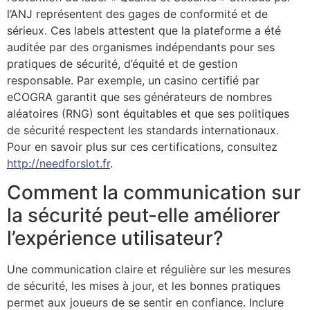
l’ANJ représentent des gages de conformité et de
sérieux. Ces labels attestent que la plateforme a été
auditée par des organismes indépendants pour ses
pratiques de sécurité, d’équité et de gestion
responsable. Par exemple, un casino certifié par
eCOGRA garantit que ses générateurs de nombres
aléatoires (RNG) sont équitables et que ses politiques
de sécurité respectent les standards internationaux.
Pour en savoir plus sur ces certifications, consultez
http://needforslot.fr
.
Comment la communication sur
la sécurité peut-elle améliorer
l’expérience utilisateur?
Une communication claire et régulière sur les mesures
de sécurité, les mises à jour, et les bonnes pratiques
permet aux joueurs de se sentir en confiance. Inclure