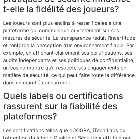
t-elle la fidélité des joueurs?
Les joueurs sont plus enclins à rester fidèles à une
plateforme qui communique ouvertement sur ses
mesures de sécurité. La transparence réduit l’incertitude
et renforce la perception d’un environnement fiable. Par
exemple, en affichant clairement ses certifications, ses
audits indépendants et ses politiques de confidentialité,
un casino montre qu’il respecte ses engagements en
matière de sécurité, ce qui peut faire toute la différence
dans un marché concurrentiel.
Quels labels ou certifications
rassurent sur la fiabilité des
plateformes?
Les certifications telles que eCOGRA, iTech Labs ou
l’obtention du label « Qualité et Sécurité » attribué par