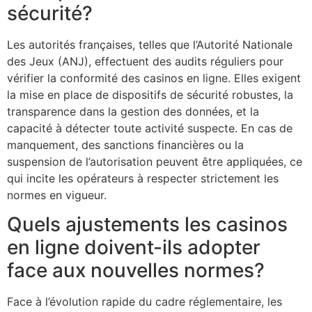
sécurité?
Les autorités françaises, telles que l’Autorité Nationale
des Jeux (ANJ), effectuent des audits réguliers pour
vérifier la conformité des casinos en ligne. Elles exigent
la mise en place de dispositifs de sécurité robustes, la
transparence dans la gestion des données, et la
capacité à détecter toute activité suspecte. En cas de
manquement, des sanctions financières ou la
suspension de l’autorisation peuvent être appliquées, ce
qui incite les opérateurs à respecter strictement les
normes en vigueur.
Quels ajustements les casinos
en ligne doivent-ils adopter
face aux nouvelles normes?
Face à l’évolution rapide du cadre réglementaire, les