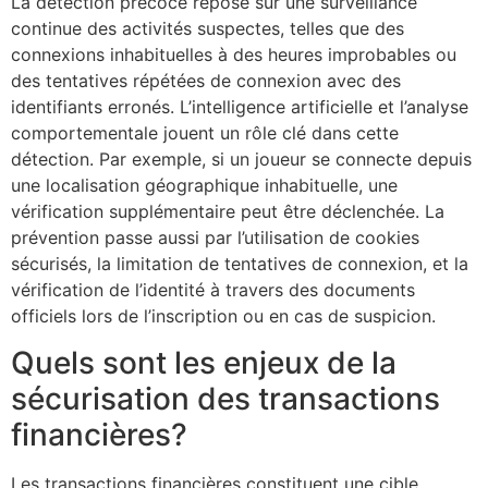
La détection précoce repose sur une surveillance
continue des activités suspectes, telles que des
connexions inhabituelles à des heures improbables ou
des tentatives répétées de connexion avec des
identifiants erronés. L’intelligence artificielle et l’analyse
comportementale jouent un rôle clé dans cette
détection. Par exemple, si un joueur se connecte depuis
une localisation géographique inhabituelle, une
vérification supplémentaire peut être déclenchée. La
prévention passe aussi par l’utilisation de cookies
sécurisés, la limitation de tentatives de connexion, et la
vérification de l’identité à travers des documents
officiels lors de l’inscription ou en cas de suspicion.
Quels sont les enjeux de la
sécurisation des transactions
financières?
Les transactions financières constituent une cible