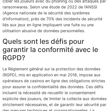
cibler les joueurs avec du phishing ou des attaques par
ransomwares. Selon une étude de 2022 de l’ANSSI
(Agence nationale de la sécurité des systèmes
d’information), près de 70% des incidents de sécurité
liés aux jeux en ligne impliquent une fuite ou une
utilisation abusive de données personnelles.
Quels sont les défis pour
garantir la conformité avec le
RGPD?
Le Règlement général sur la protection des données
(RGPD), mis en application en mai 2018, impose aux
opérateurs de casinos en ligne des obligations strictes
pour assurer la confidentialité des données. Ces défis
incluent la nécessité de recueillir le consentement
explicite des joueurs, de limiter la collecte aux données
strictement nécessaires, et de garantir leur sécurité par
des mesures techniques et organisationnelles. La