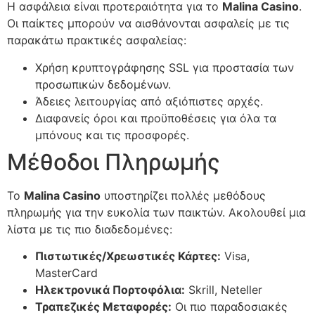
Η ασφάλεια είναι προτεραιότητα για το
Malina Casino
.
Οι παίκτες μπορούν να αισθάνονται ασφαλείς με τις
παρακάτω πρακτικές ασφαλείας:
Χρήση κρυπτογράφησης SSL για προστασία των
προσωπικών δεδομένων.
Άδειες λειτουργίας από αξιόπιστες αρχές.
Διαφανείς όροι και προϋποθέσεις για όλα τα
μπόνους και τις προσφορές.
Μέθοδοι Πληρωμής
Το
Malina Casino
υποστηρίζει πολλές μεθόδους
πληρωμής για την ευκολία των παικτών. Ακολουθεί μια
λίστα με τις πιο διαδεδομένες:
Πιστωτικές/Χρεωστικές Κάρτες:
Visa,
MasterCard
Ηλεκτρονικά Πορτοφόλια:
Skrill, Neteller
Τραπεζικές Μεταφορές:
Οι πιο παραδοσιακές