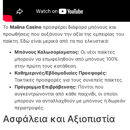
Το
Malina Casino
προσφέρει διάφορα μπόνους και
προωθήσεις που αυξάνουν την αξία της εμπειρίας του
παίκτη. Εδώ είναι μερικά από τα πιο ελκυστικά:
Μπόνους Καλωσορίσματος:
Οι νέοι παίκτες
μπορούν να επωφεληθούν από μπόνους 100%
στην πρώτη τους κατάθεση.
Καθημερινές/Εβδομαδιαίες Προσφορές:
Τακτικές προσφορές για τους συνεπείς παίκτες.
Πρόγραμμα Επιβράβευσης:
Πόντοι που
συγκεντρώνονται από κάθε παιχνίδι, οι οποίοι
μπορούν να ανταλλαχθούν με μπόνους ή δωρεάν
περιστροφές.
Ασφάλεια και Αξιοπιστία