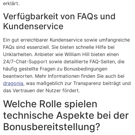
erklärt.
Verfügbarkeit von FAQs und
Kundenservice
Ein gut erreichbarer Kundenservice sowie umfangreiche
FAQs sind essenziell. Sie bieten schnelle Hilfe bei
Unklarheiten. Anbieter wie William Hill bieten einen
24/7-Chat-Support sowie detaillierte FAQ-Seiten, die
häufig gestellte Fragen zu Bonusbedingungen
beantworten. Mehr Informationen finden Sie auch bei
dragonia
, was maßgeblich zur Transparenz beiträgt und
das Vertrauen der Nutzer fördert.
Welche Rolle spielen
technische Aspekte bei der
Bonusbereitstellung?