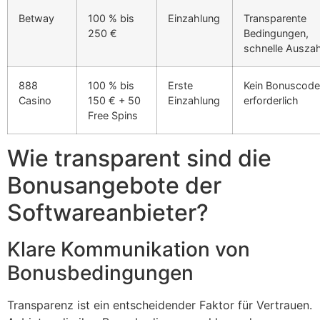
Betway
100 % bis
Einzahlung
Transparente
250 €
Bedingungen,
schnelle Ausza
888
100 % bis
Erste
Kein Bonuscode
Casino
150 € + 50
Einzahlung
erforderlich
Free Spins
Wie transparent sind die
Bonusangebote der
Softwareanbieter?
Klare Kommunikation von
Bonusbedingungen
Transparenz ist ein entscheidender Faktor für Vertrauen.