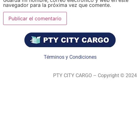
navegador para la próxima vez que comente.
Términos y Condiciones
PTY CITY CARGO – Copyright © 2024