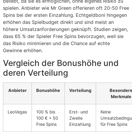
beliebt, da sie es ermöglichen, ohne eigenes Risiko zu
spielen. Anbieter wie Mr Green offerieren oft 20-50 Free
Spins bei der ersten Einzahlung. Echtgeldboni hingegen
erhöhen das Spielbudget direkt und sind meist an
höhere Umsatzanforderungen geknüpft. Studien zeigen,
dass 65 % der Spieler Free Spins bevorzugen, weil sie
das Risiko minimieren und die Chance auf echte
Gewinne erhöhen.
Vergleich der Bonushöhe und
deren Verteilung
Anbieter
Bonushöhe
Verteilung
Besonder
Merkmale
LeoVegas
100 % bis
Erst- und
Keine
100 € + 50
Zweite
Umsatzbeding
Free Spins
Einzahlung
für Free Spins