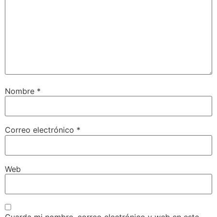
Nombre
*
Correo electrónico
*
Web
Guarda mi nombre, correo electrónico y web en este