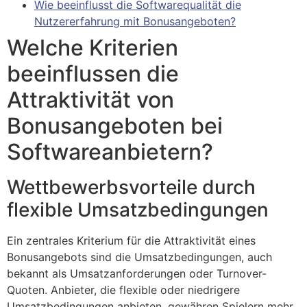
Wie beeinflusst die Softwarequalität die
Nutzererfahrung mit Bonusangeboten?
Welche Kriterien
beeinflussen die
Attraktivität von
Bonusangeboten bei
Softwareanbietern?
Wettbewerbsvorteile durch
flexible Umsatzbedingungen
Ein zentrales Kriterium für die Attraktivität eines
Bonusangebots sind die Umsatzbedingungen, auch
bekannt als Umsatzanforderungen oder Turnover-
Quoten. Anbieter, die flexible oder niedrigere
Umsatzbedingungen anbieten, gewähren Spielern mehr